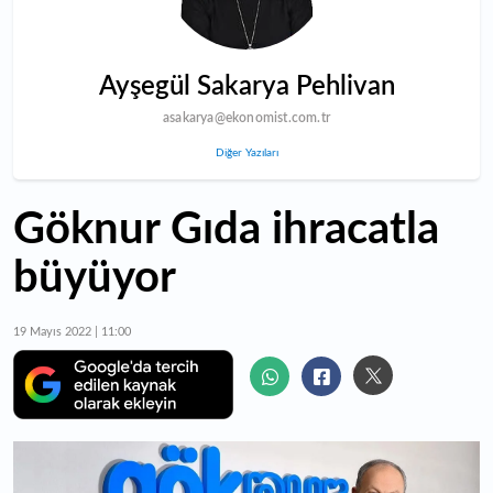
Ayşegül Sakarya Pehlivan
asakarya@ekonomist.com.tr
Diğer Yazıları
Göknur Gıda ihracatla
büyüyor
19 Mayıs 2022 | 11:00