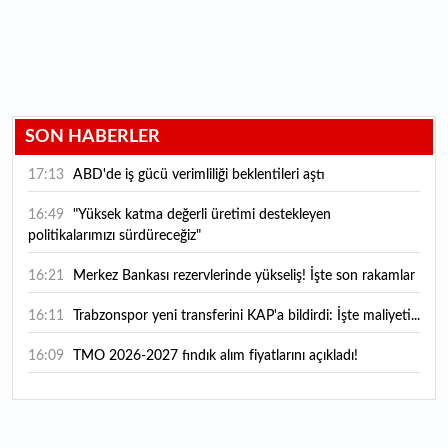
SON HABERLER
17:13
ABD'de iş gücü verimliliği beklentileri aştı
16:49
"Yüksek katma değerli üretimi destekleyen
politikalarımızı sürdüreceğiz"
16:21
Merkez Bankası rezervlerinde yükseliş! İşte son rakamlar
16:11
Trabzonspor yeni transferini KAP'a bildirdi: İşte maliyeti...
16:09
TMO 2026-2027 fındık alım fiyatlarını açıkladı!
15:59
Bankacılık sektörünün toplam mevduatı geriledi
15:07
Yabancı yatırımcı hissede satışa döndü