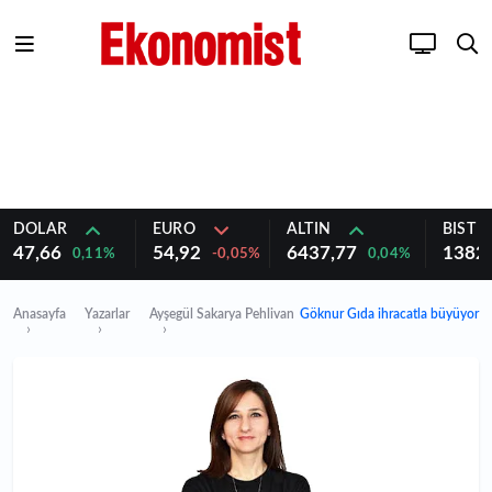
DOLAR
EURO
ALTIN
BIST 1
47,66
54,92
6437,77
1382
0,11%
-0,05%
0,04%
Anasayfa
Yazarlar
Ayşegül Sakarya Pehlivan
Göknur Gıda ihracatla büyüyor