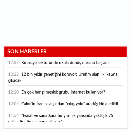
SON HABERLER
12:37
Kırtasiye sektöründe okula dönüş mesaisi başladı
12:22
12 bin yıldır genetiğini koruyor: Üretim alanı iki katına
çıkacak
12:20
En çok hangi meslek grubu internet kullanıyor?
12:05
Caine'in İran savaşından "çıkış yolu" aradığı iddia edildi
11:54
"Esnaf ve sanatkara bu yılın ilk yarısında yaklaşık 75
milyar lira finansman sağladık"