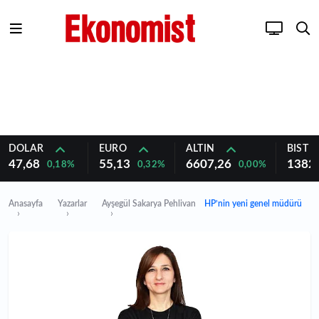
DOLAR
EURO
ALTIN
BIST 1
47,68
55,13
6607,26
1382
0,18%
0,32%
0,00%
Anasayfa
Yazarlar
Ayşegül Sakarya Pehlivan
HP’nin yeni genel müdürü