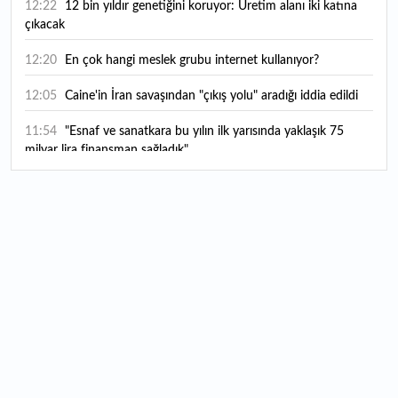
12:22
12 bin yıldır genetiğini koruyor: Üretim alanı iki katına
çıkacak
12:20
En çok hangi meslek grubu internet kullanıyor?
12:05
Caine'in İran savaşından "çıkış yolu" aradığı iddia edildi
11:54
"Esnaf ve sanatkara bu yılın ilk yarısında yaklaşık 75
milyar lira finansman sağladık"
11:52
Yaratıcılık ve ticaret bir araya geldi: İşte İstanbul'un yeni
girişimcilik alanı
11:35
Alarko Holding'den stratejik satın alma: Carrier'ın
paylarının tamamını devralıyor
11:34
Turizmcilerin yüzünü güldüren hareketlilik: Festival
bölgeye canlılık getirdi
11:23
Küresel piyasalarda yeni haftada takip edilecek 4 gelişme
hangileri olacak?