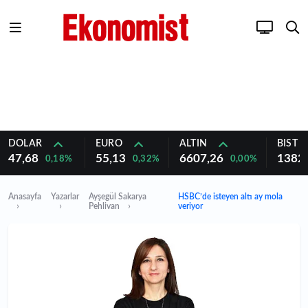
DOLAR
EURO
ALTIN
BIST 1
47,68
55,13
6607,26
1382
0,18%
0,32%
0,00%
Anasayfa
Yazarlar
Ayşegül Sakarya
HSBC’de isteyen altı ay mola
Pehlivan
veriyor