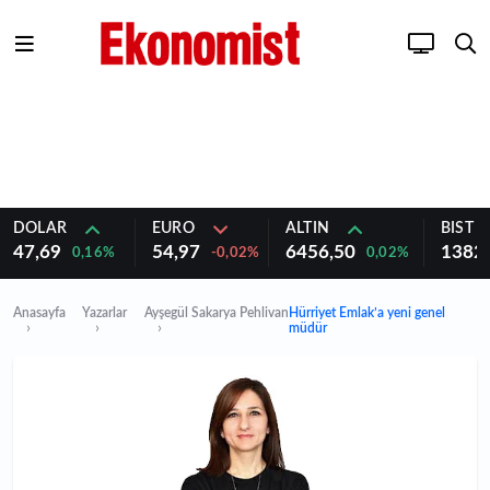
DOLAR
EURO
ALTIN
BIST 1
47,69
54,97
6456,50
1382
0,16%
-0,02%
0,02%
Anasayfa
Yazarlar
Ayşegül Sakarya Pehlivan
Hürriyet Emlak’a yeni genel
müdür