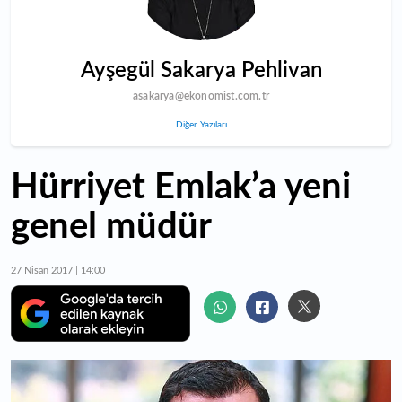
Ayşegül Sakarya Pehlivan
asakarya@ekonomist.com.tr
Diğer Yazıları
Hürriyet Emlak’a yeni
genel müdür
27 Nisan 2017 | 14:00