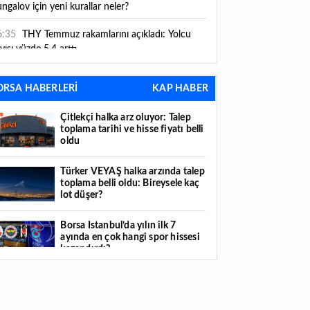
ngalov için yeni kurallar neler?
6:35
THY Temmuz rakamlarını açıkladı: Yolcu
yısı yüzde 5,4 arttı
6:27
Piyasaların beklediği veri geldi: ABD tarım
ORSA HABERLERİ
KAP HABER
şı istihdam rakamları açıklandı
Çitlekçi halka arz oluyor: Talep
6:24
Çitlekçi halka arz oluyor: Talep toplama
toplama tarihi ve hisse fiyatı belli
rihi ve hisse fiyatı belli oldu
oldu
6:10
ABD Başkanı Trump, İran'ın anlaşma
Türker VEYAŞ halka arzında talep
apmak istediğini savundu
toplama belli oldu: Bireysele kaç
lot düşer?
6:04
Boğaz’ın kıtaları birleştiren ruhu Memorial
nat Galerilerinde
Borsa İstanbul’da yılın ilk 7
ayında en çok hangi spor hissesi
6:01
Hafta sonu hava nasıl olacak?
kazandırdı?
6:00
Burgan Bank ilk yarı finansal sonuçlarını
Yabancı yatırımcı hissede satışa
ıkladı
döndü