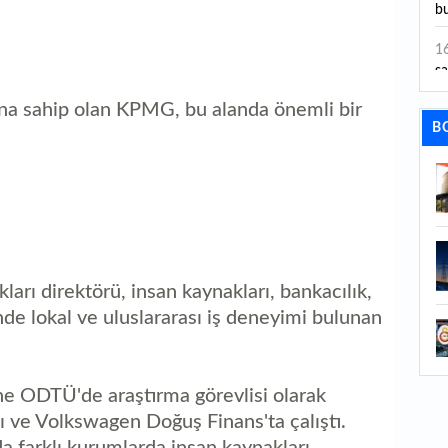
bu
1
sa
ına sahip olan KPMG, bu alanda önemli bir
1
B
dı
1
ta
1
y
arı direktörü, insan kaynakları, bankacılık,
1
de lokal ve uluslararası iş deneyimi bulunan
Sa
1
ine ODTÜ'de araştırma görevlisi olarak
1
aç
ı ve Volkswagen Doğuş Finans'ta çalıştı.