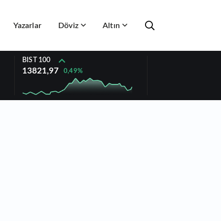
Yazarlar
Döviz
Altın
BIST 100
13821,97
0,49%