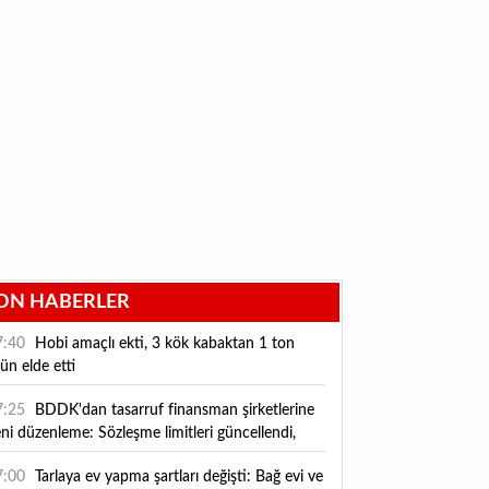
ON HABERLER
7:40
Hobi amaçlı ekti, 3 kök kabaktan 1 ton
ün elde etti
7:25
BDDK'dan tasarruf finansman şirketlerine
ni düzenleme: Sözleşme limitleri güncellendi,
ni kurallar yürürlüğe girdi
7:00
Tarlaya ev yapma şartları değişti: Bağ evi ve