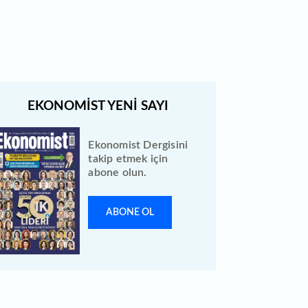
açıklandı: Bireysele kaç lot verdi?
Ekonomist Dergisini
takip etmek için
abone olun.
ABONE OL