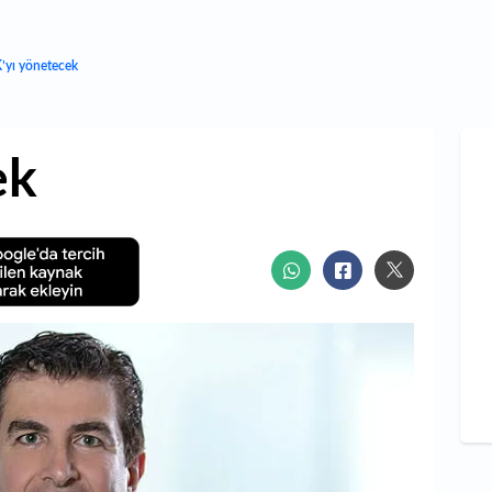
K’yı yönetecek
ek