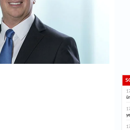
S
1
ür
1
ye
ye
1