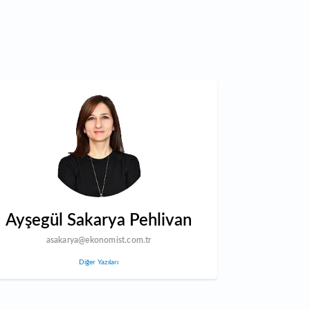
Ayşegül Sakarya Pehlivan
asakarya@ekonomist.com.tr
Diğer Yazıları