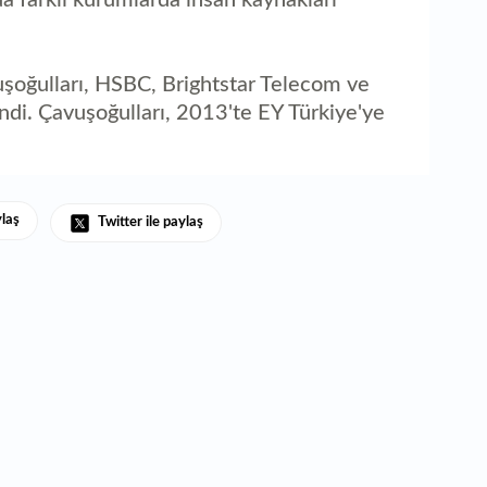
a farklı kurumlarda insan kaynakları
şoğulları, HSBC, Brightstar Telecom ve
di. Çavuşoğulları, 2013'te EY Türkiye'ye
ylaş
Twitter ile paylaş