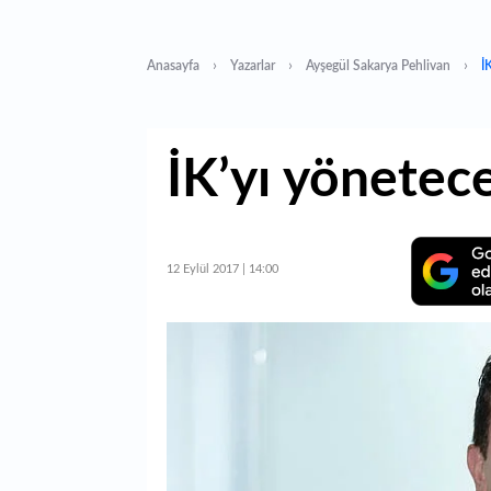
Anasayfa
Yazarlar
Ayşegül Sakarya Pehlivan
İ
İK’yı yönetec
12 Eylül 2017 | 14:00