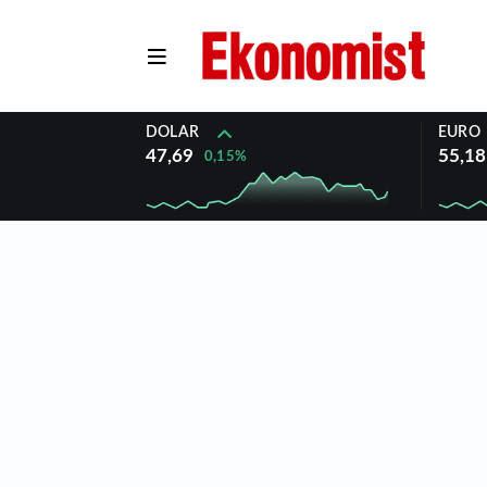
DOLAR
EURO
47,69
55,18
0,15%