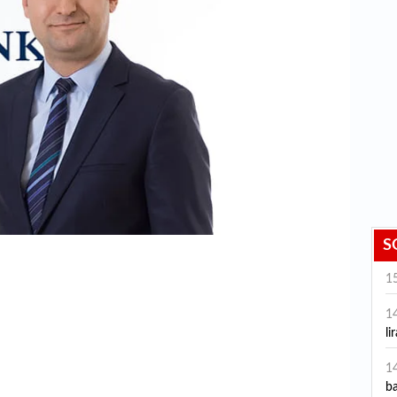
S
1
1
li
1
ba