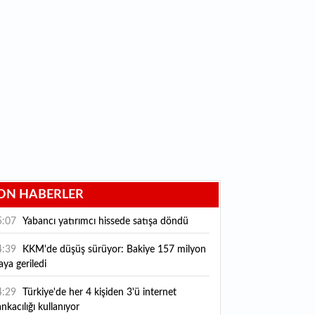
ON HABERLER
5:07
Yabancı yatırımcı hissede satışa döndü
4:39
KKM'de düşüş sürüyor: Bakiye 157 milyon
raya geriledi
4:29
Türkiye'de her 4 kişiden 3'ü internet
nkacılığı kullanıyor