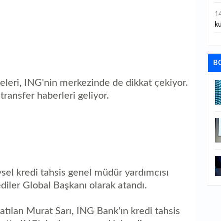
1
ku
1
Ku
B
1
eleri, ING'nin merkezinde de dikkat çekiyor.
ge
transfer haberleri geliyor.
1
tü
1
ça
1
sel kredi tahsis genel müdür yardımcısı
İs
iler Global Başkanı olarak atandı.
1
sa
tılan Murat Sarı, ING Bank'ın kredi tahsis