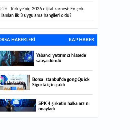
4:26
Türkiye'nin 2026 dijital karnesi: En çok
llanılan ilk 3 uygulama hangileri oldu?
3:56
A101'in CarrefourSA hamlesine Rekabet
rulu'ndan şartlı onay
ORSA HABERLERİ
KAP HABER
3:49
Mastercard’dan dev dijital hamle: Kripto ve
leneksel para arasındaki sınırlar kalkıyor
Yabancı yatırımcı hissede
satışa döndü
3:37
"İran için askeri, ekonomik ve diplomatik
m araçları kullanacağız"
Borsa İstanbul'da gong Quick
Sigorta için çaldı
3:31
Borsa İstanbul'da gong Quick Sigorta için
ldı
SPK 4 şirketin halka arzını
3:15
Kruvaziyer turizminde büyük hedef:
onayladı
tanbul 1 milyon yolcuya hazırlanıyor
1:45
Yeni elektrikli Hyundai IONIQ 6 Türkiye'de
Borsada hisseleri yüzde 375
tışa sunuldu: İşte fiyatı ve özellikleri
yükselmişti: Şirketin çoğunluk
hisselerinin devri için masaya