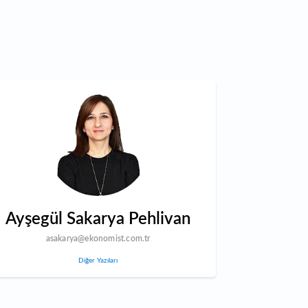
Ayşegül Sakarya Pehlivan
asakarya@ekonomist.com.tr
Diğer Yazıları