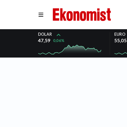
DOLAR
EURO
47,59
55,05
0,06%