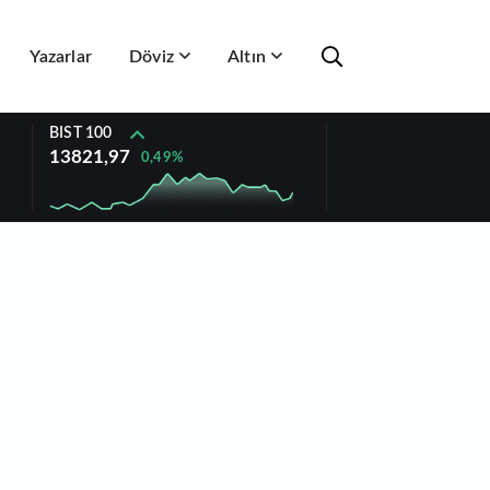
Yazarlar
Döviz
Altın
BIST 100
13821,97
0,49%