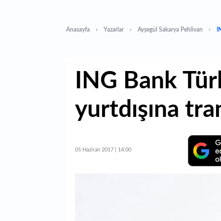
Anasayfa
Yazarlar
Ayşegül Sakarya Pehlivan
I
ING Bank Tür
yurtdışına tra
05 Haziran 2017 | 14:00