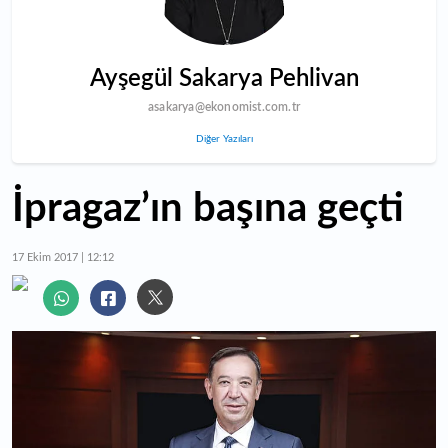
Ayşegül Sakarya Pehlivan
asakarya@ekonomist.com.tr
Diğer Yazıları
İpragaz’ın başına geçti
17 Ekim 2017 | 12:12