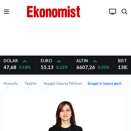
DOLAR
EURO
ALTIN
BIST 1
47,68
55,13
6607,26
1382
0,18%
0,32%
0,00%
Anasayfa
Yazarlar
Ayşegül Sakarya Pehlivan
İpragaz’ın başına geçti