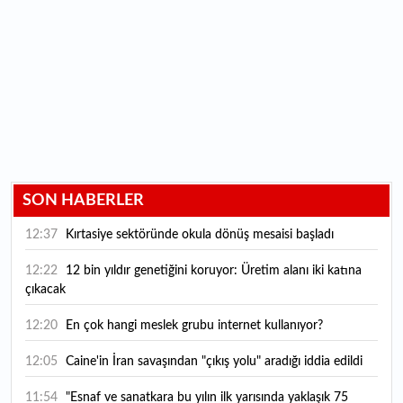
SON HABERLER
12:37
Kırtasiye sektöründe okula dönüş mesaisi başladı
12:22
12 bin yıldır genetiğini koruyor: Üretim alanı iki katına
çıkacak
12:20
En çok hangi meslek grubu internet kullanıyor?
12:05
Caine'in İran savaşından "çıkış yolu" aradığı iddia edildi
11:54
"Esnaf ve sanatkara bu yılın ilk yarısında yaklaşık 75