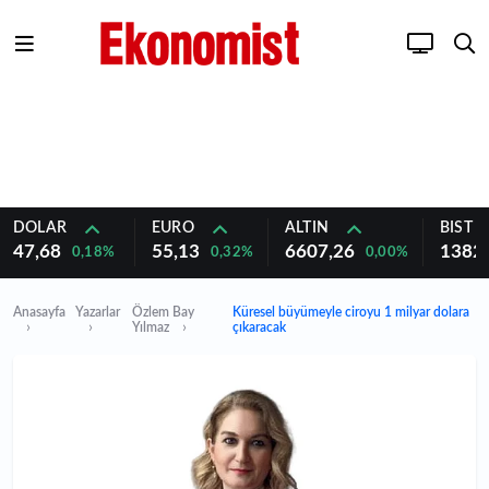
DOLAR
EURO
ALTIN
BIST 1
47,68
55,13
6607,26
1382
0,18%
0,32%
0,00%
Anasayfa
Yazarlar
Özlem Bay
Küresel büyümeyle ciroyu 1 milyar dolara
Yılmaz
çıkaracak