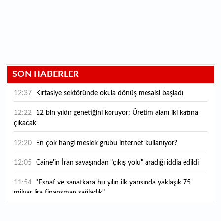
SON HABERLER
12:37
Kırtasiye sektöründe okula dönüş mesaisi başladı
12:22
12 bin yıldır genetiğini koruyor: Üretim alanı iki katına
çıkacak
12:20
En çok hangi meslek grubu internet kullanıyor?
12:05
Caine'in İran savaşından "çıkış yolu" aradığı iddia edildi
11:54
"Esnaf ve sanatkara bu yılın ilk yarısında yaklaşık 75
milyar lira finansman sağladık"
11:52
Yaratıcılık ve ticaret bir araya geldi: İşte İstanbul'un yeni