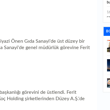
bu
1
sa
1
B
dı
Niyazi Önen Gıda Sanayi'de üst düzey bir
1
a Sanayi'de genel müdürlük görevine Ferit
ta
1
y
1
Sa
1
şkanlığı görevini de üstlendi. Ferit
1
oç Holding şirketlerinden Düzey A.Ş.'de
aç