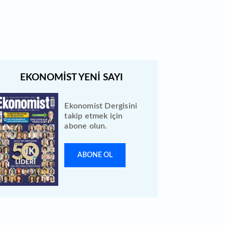
açıklandı: Bireysele kaç lot verdi?
Ekonomist Dergisini
takip etmek için
abone olun.
ABONE OL