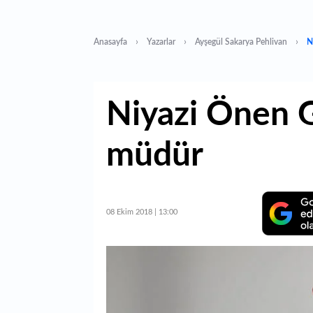
Anasayfa
Yazarlar
Ayşegül Sakarya Pehlivan
N
Niyazi Önen G
müdür
08 Ekim 2018 | 13:00