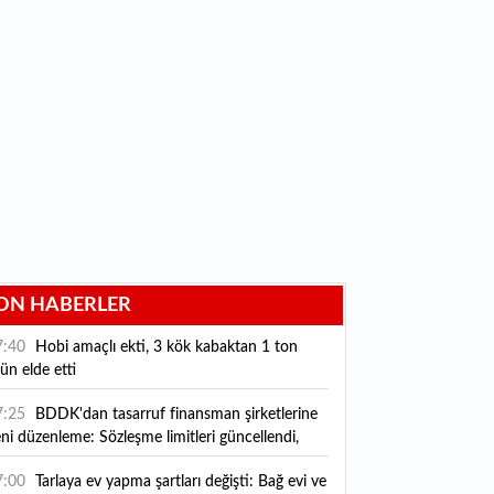
ON HABERLER
7:40
Hobi amaçlı ekti, 3 kök kabaktan 1 ton
ün elde etti
7:25
BDDK'dan tasarruf finansman şirketlerine
ni düzenleme: Sözleşme limitleri güncellendi,
ni kurallar yürürlüğe girdi
7:00
Tarlaya ev yapma şartları değişti: Bağ evi ve