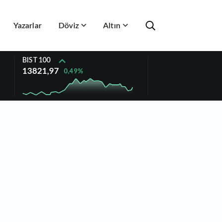
Yazarlar
Döviz
Altın
BIST 100
13821,97
0,49%