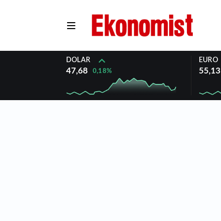
DOLAR
EURO
47,68
55,13
0,18%