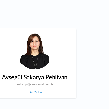
Ayşegül Sakarya Pehlivan
asakarya@ekonomist.com.tr
Diğer Yazıları