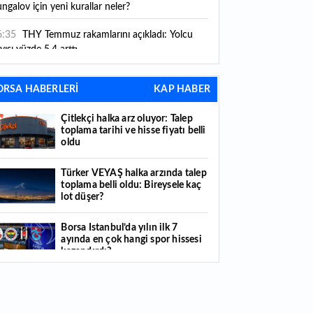
ngalov için yeni kurallar neler?
6:35
THY Temmuz rakamlarını açıkladı: Yolcu
yısı yüzde 5,4 arttı
6:27
Piyasaların beklediği veri geldi: ABD tarım
ORSA HABERLERİ
KAP HABER
şı istihdam rakamları açıklandı
Çitlekçi halka arz oluyor: Talep
6:24
Çitlekçi halka arz oluyor: Talep toplama
toplama tarihi ve hisse fiyatı belli
rihi ve hisse fiyatı belli oldu
oldu
6:10
ABD Başkanı Trump, İran'ın anlaşma
Türker VEYAŞ halka arzında talep
apmak istediğini savundu
toplama belli oldu: Bireysele kaç
lot düşer?
6:04
Boğaz’ın kıtaları birleştiren ruhu Memorial
nat Galerilerinde
Borsa İstanbul’da yılın ilk 7
ayında en çok hangi spor hissesi
6:01
Hafta sonu hava nasıl olacak?
kazandırdı?
6:00
Burgan Bank ilk yarı finansal sonuçlarını
Yabancı yatırımcı hissede satışa
ıkladı
döndü