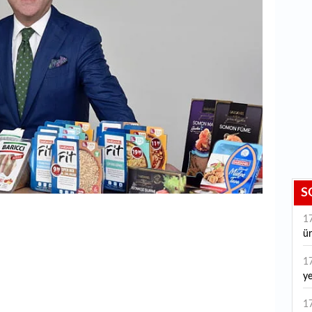
S
1
ür
1
ye
ye
1