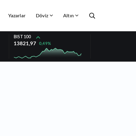
Yazarlar
Döviz
Altın
BIST 100
13821,97
0,49%