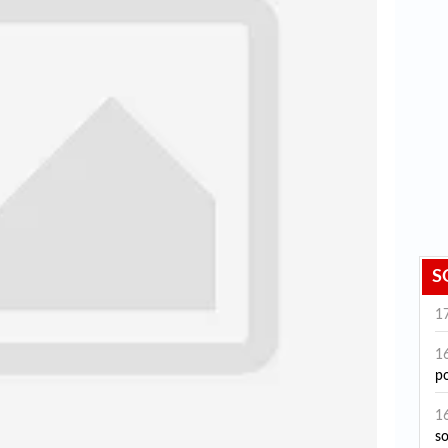
S
1
1
po
1
s