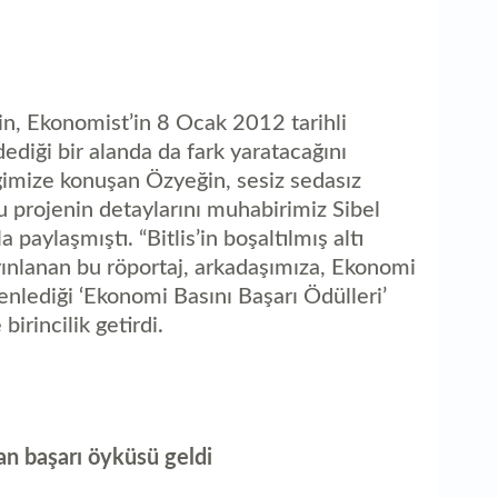
n, Ekonomist’in 8 Ocak 2012 tarihli
 dediği bir alanda da fark yaratacağını
dergimize konuşan Özyeğin, sesiz sedasız
u projenin detaylarını muhabirimiz Sibel
a paylaşmıştı. “Bitlis’in boşaltılmış altı
yınlanan bu röportaj, arkadaşımıza, Ekonomi
nlediği ‘Ekonomi Basını Başarı Ödülleri’
birincilik getirdi.
n başarı öyküsü geldi