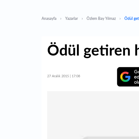
Anasayfa
Yazarlar
Özlem Bay Yılmaz
Ödül get
Ödül getiren 
27 Aralık 2015 | 17:08