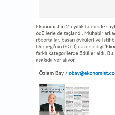
Ekonomist’in 25 yıllık tarihinde sa
ödüllerle de taçlandı. Muhabir arka
röportajlar, başarı öyküleri ve isti
Derneği’nin (EGD) düzenlediği ‘Eko
farklı kategorilerde ödüller aldı. B
aşağıda yer alıyor.
Özlem Bay /
obay@ekonomist.co