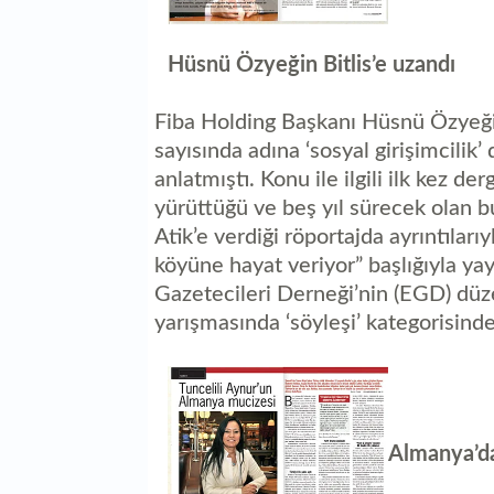
Hüsnü Özyeğin Bitlis’e uzandı
Fiba Holding Başkanı Hüsnü Özyeği
sayısında adına ‘sosyal girişimcilik’
anlatmıştı. Konu ile ilgili ilk kez 
yürüttüğü ve beş yıl sürecek olan b
Atik’e verdiği röportajda ayrıntılarıyl
köyüne hayat veriyor” başlığıyla ya
Gazetecileri Derneği’nin (EGD) düze
yarışmasında ‘söyleşi’ kategorisinde 
Almanya’da