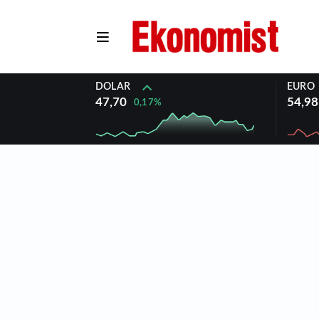
DOLAR
EURO
47,70
54,98
0,17%