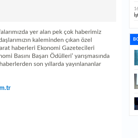
1
İş
1
yfalarımızda yer alan pek çok haberimiz
aç
daşlarımızın kaleminden çıkan özel
B
1
hbarat haberleri Ekonomi Gazetecileri
ge
nomi Basını Başarı Ödülleri’ yarışmasında
u haberlerden son yıllarda yayınlananlar
1
1
li
m.tr
1
ba
1
ku