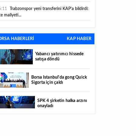
6:11
Trabzonspor yeni transferini KAP'a bildirdi:
te maliyeti...
6:09
TMO 2026-2027 fındık alım fiyatlarını
ıkladı!
ORSA HABERLERİ
KAP HABER
5:59
Bankacılık sektörünün toplam mevduatı
riledi
Yabancı yatırımcı hissede
satışa döndü
5:07
Yabancı yatırımcı hissede satışa döndü
4:39
KKM'de düşüş sürüyor: Bakiye 157 milyon
Borsa İstanbul'da gong Quick
Sigorta için çaldı
raya geriledi
4:29
Türkiye'de her 4 kişiden 3'ü internet
SPK 4 şirketin halka arzını
nkacılığı kullanıyor
onayladı
4:26
Türkiye'nin 2026 dijital karnesi: En çok
llanılan ilk 3 uygulama hangileri oldu?
Borsada hisseleri yüzde 375
yükselmişti: Şirketin çoğunluk
hisselerinin devri için masaya