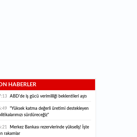
ON HABERLER
7:13
ABD'de iş gücü verimliliği beklentileri aştı
6:49
"Yüksek katma değerli üretimi destekleyen
litikalarımızı sürdüreceğiz"
6:21
Merkez Bankası rezervlerinde yükseliş! İşte
on rakamlar