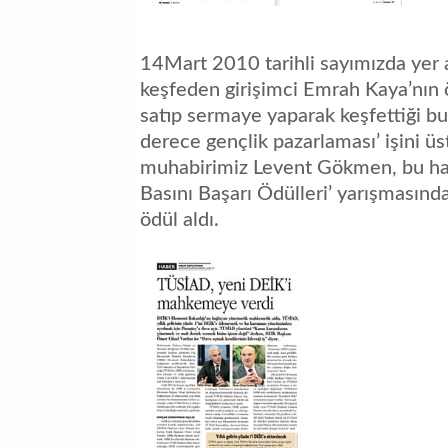
14Mart 2010 tarihli sayımızda yer a
keşfeden girişimci Emrah Kaya’nın ö
satıp sermaye yaparak keşfettiği b
derece gençlik pazarlaması’ işini ü
muhabirimiz Levent Gökmen, bu hab
Basını Başarı Ödülleri’ yarışmasında
ödül aldı.