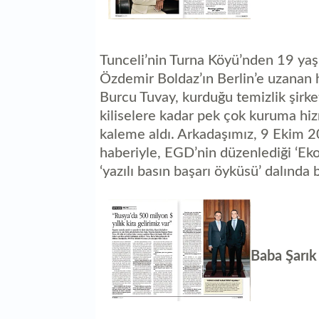
Tunceli’nin Turna Köyü’nden 19 yaşı
Özdemir Boldaz’ın Berlin’e uzanan h
Burcu Tuvay, kurduğu temizlik şirket
kiliselere kadar pek çok kuruma hi
kaleme aldı. Arkadaşımız, 9 Ekim 2
haberiyle, EGD’nin düzenlediği ‘Ek
‘yazılı basın başarı öyküsü’ dalında b
Baba Şarık 