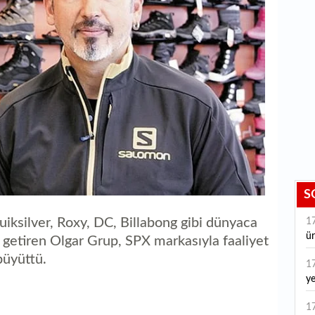
S
iksilver, Roxy, DC, Billabong gibi dünyaca
1
ür
 getiren Olgar Grup, SPX markasıyla faaliyet
büyüttü.
1
ye
ye
1