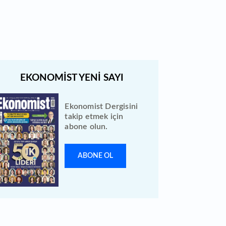
açıklandı: Bireysele kaç lot verdi?
Ekonomist Dergisini
takip etmek için
abone olun.
ABONE OL