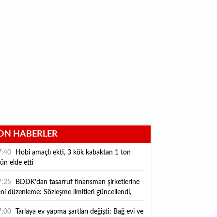
ON HABERLER
7:40
Hobi amaçlı ekti, 3 kök kabaktan 1 ton
ün elde etti
7:25
BDDK'dan tasarruf finansman şirketlerine
ni düzenleme: Sözleşme limitleri güncellendi,
ni kurallar yürürlüğe girdi
7:00
Tarlaya ev yapma şartları değişti: Bağ evi ve