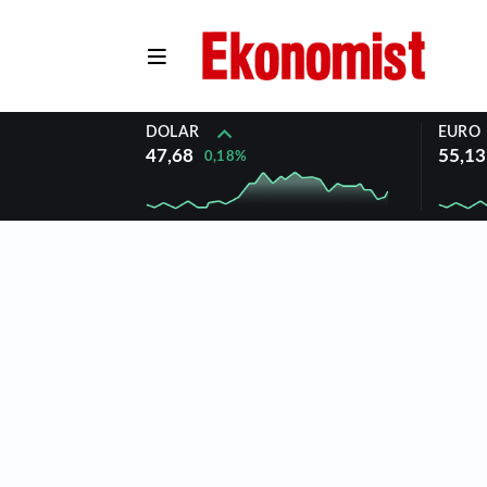
DOLAR
EURO
47,68
55,13
0,18%