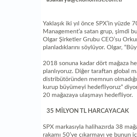
Yaklaşık iki yıl önce SPX’in yüzde 7
Management’a satan grup, şimdi bu 
Olgar Şirketler Grubu CEO’su Orkun
planladıklarını söylüyor. Olgar, “Bü
2018 sonuna kadar dört mağaza hed
planlıyoruz. Diğer taraftan global 
distribütöründen memnun olmadığı iç
kurup büyümeyi hedefliyoruz” diyor
20 mağazaya ulaşmayı hedefliyor.
35 MİLYON TL HARCAYACAK
SPX markasıyla halihazırda 38 mağ
rakamı 50’ye çıkarmayı ve bunun iç