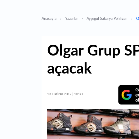
Anasayfa
Yazarlar
Ayşegül Sakarya Pehlivan
O
Olgar Grup SP
açacak
13 Haziran 2017 | 10:30