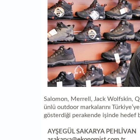
Salomon, Merrell, Jack Wolfskin, Qu
ünlü outdoor markalarını Türkiye’ye
gösterdiği perakende işinde hedef 
AYŞEGÜL SAKARYA PEHLİVAN
asakarya@ekonomist.com.tr