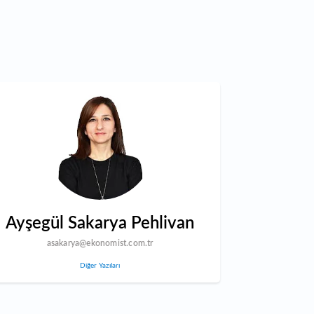
Ayşegül Sakarya Pehlivan
asakarya@ekonomist.com.tr
Diğer Yazıları