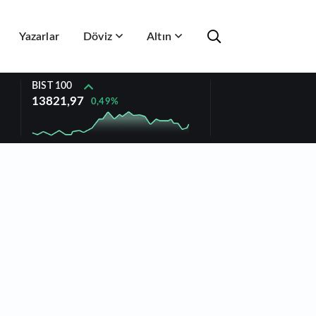
Yazarlar
Döviz
Altın
BIST 100
13821,97
0,49%