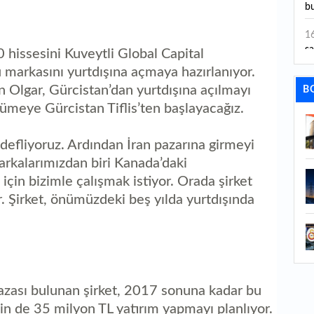
bu
1
sa
0 hissesini Kuveytli Global Capital
markasını yurtdışına açmaya hazırlanıyor.
1
 Olgar, Gürcistan’dan yurtdışına açılmayı
B
dı
yümeye Gürcistan Tiflis’ten başlayacağız.
1
ta
efliyoruz. Ardından İran pazarına girmeyi
markalarımızdan biri Kanada’daki
1
y
in bizimle çalışmak istiyor. Orada şirket
. Şirket, önümüzdeki beş yılda yurtdışında
1
Sa
1
1
azası bulunan şirket, 2017 sonuna kadar bu
aç
in de 35 milyon TL yatırım yapmayı planlıyor.