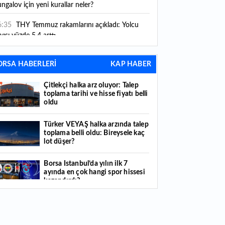
ngalov için yeni kurallar neler?
6:35
THY Temmuz rakamlarını açıkladı: Yolcu
yısı yüzde 5,4 arttı
6:27
Piyasaların beklediği veri geldi: ABD tarım
ORSA HABERLERİ
KAP HABER
şı istihdam rakamları açıklandı
Çitlekçi halka arz oluyor: Talep
6:24
Çitlekçi halka arz oluyor: Talep toplama
toplama tarihi ve hisse fiyatı belli
rihi ve hisse fiyatı belli oldu
oldu
6:10
ABD Başkanı Trump, İran'ın anlaşma
Türker VEYAŞ halka arzında talep
apmak istediğini savundu
toplama belli oldu: Bireysele kaç
lot düşer?
6:04
Boğaz’ın kıtaları birleştiren ruhu Memorial
nat Galerilerinde
Borsa İstanbul’da yılın ilk 7
ayında en çok hangi spor hissesi
6:01
Hafta sonu hava nasıl olacak?
kazandırdı?
6:00
Burgan Bank ilk yarı finansal sonuçlarını
Yabancı yatırımcı hissede satışa
ıkladı
döndü