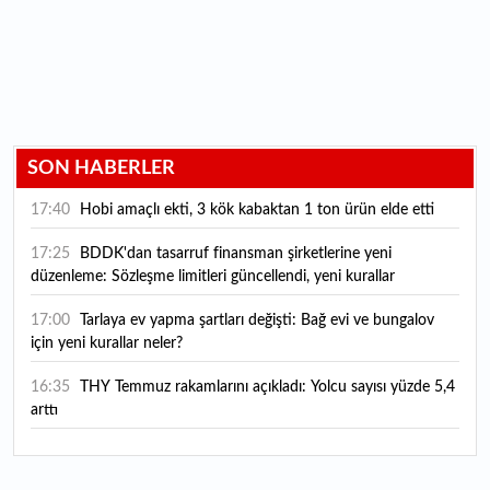
SON HABERLER
17:40
Hobi amaçlı ekti, 3 kök kabaktan 1 ton ürün elde etti
17:25
BDDK'dan tasarruf finansman şirketlerine yeni
düzenleme: Sözleşme limitleri güncellendi, yeni kurallar
yürürlüğe girdi
17:00
Tarlaya ev yapma şartları değişti: Bağ evi ve bungalov
için yeni kurallar neler?
16:35
THY Temmuz rakamlarını açıkladı: Yolcu sayısı yüzde 5,4
arttı
16:27
Piyasaların beklediği veri geldi: ABD tarım dışı istihdam
rakamları açıklandı