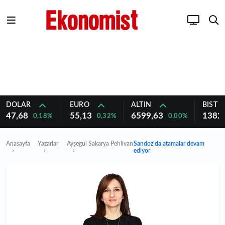
DOLAR
EURO
ALTIN
BIST 1
47,68
55,13
6599,63
1382
0,18%
0,32%
0,00%
Anasayfa
Yazarlar
Ayşegül Sakarya Pehlivan
Sandoz’da atamalar devam
ediyor