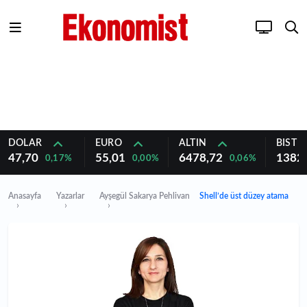
DOLAR
EURO
ALTIN
BIST 1
47,70
55,01
6478,72
1382
0,17%
0,00%
0,06%
Anasayfa
Yazarlar
Ayşegül Sakarya Pehlivan
Shell’de üst düzey atama