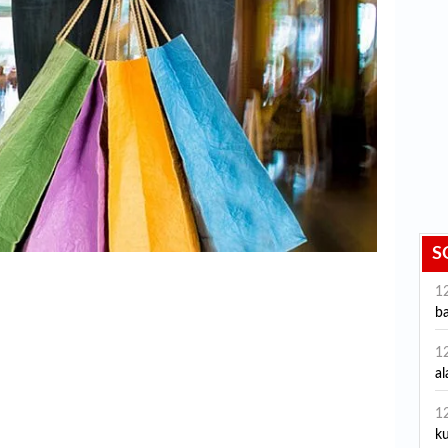
S
1
ba
1
al
1
ku