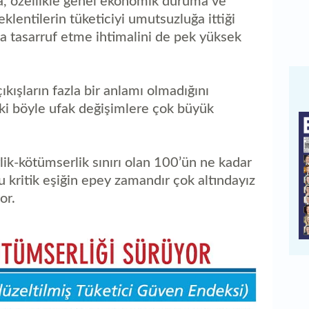
da, özellikle genel ekonomik duruma ve
eklentilerin tüketiciyi umutsuzluğa ittiği
da tasarruf etme ihtimalini de pek yüksek
ıkışların fazla bir anlamı olmadığını
ki böyle ufak değişimlere çok büyük
ik-kötümserlik sınırı olan 100’ün ne kadar
 kritik eşiğin epey zamandır çok altındayız
or.