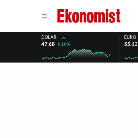
DOLAR
EURO
47,68
55,13
0,18%