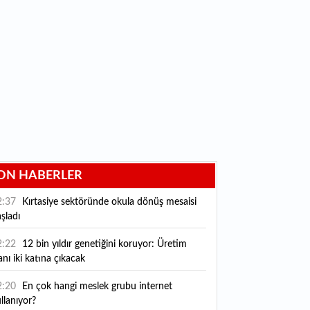
ON HABERLER
2:37
Kırtasiye sektöründe okula dönüş mesaisi
şladı
2:22
12 bin yıldır genetiğini koruyor: Üretim
anı iki katına çıkacak
2:20
En çok hangi meslek grubu internet
llanıyor?