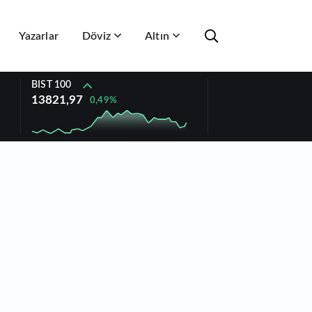
Yazarlar
Döviz
Altın
BIST 100
13821,97
0,49%