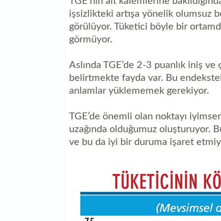
TGE’nin alt kalemlerine bakıldığın
işsizlikteki artışa yönelik olumsuz b
görülüyor. Tüketici böyle bir ortam
görmüyor.
Aslında TGE’de 2-3 puanlık iniş ve ç
belirtmekte fayda var. Bu endekste
anlamlar yüklememek gerekiyor.
TGE’de önemli olan noktayı iyimserl
uzağında olduğumuz oluşturuyor. Bu
ve bu da iyi bir duruma işaret etmiy