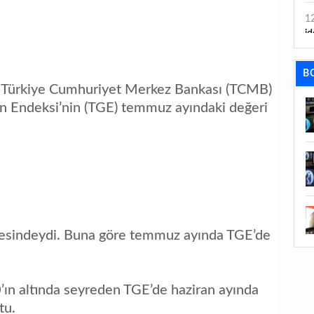
1
id
1
B
ya
ve Türkiye Cumhuriyet Merkez Bankası (TCMB)
1
en Endeksi’nin (TGE) temmuz ayındaki değeri
İs
1
Ca
1
Fe
1
yesindeydi. Buna göre temmuz ayında TGE’de
ed
1
ın altında seyreden TGE’de haziran ayında
ka
tu.