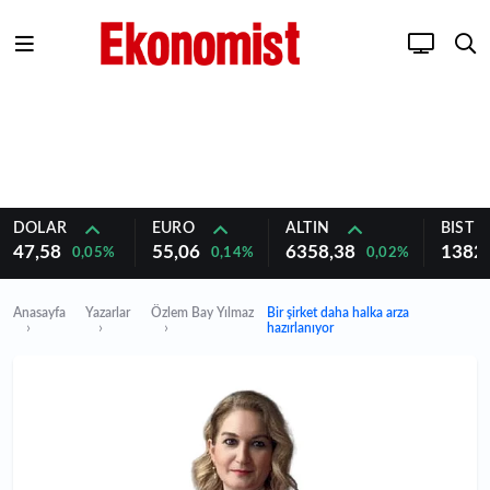
DOLAR
EURO
ALTIN
BIST 1
47,58
55,06
6358,38
1382
0,05%
0,14%
0,02%
Anasayfa
Yazarlar
Özlem Bay Yılmaz
Bir şirket daha halka arza
hazırlanıyor