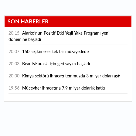
SON HABERLER
20:15
Alarko’nun Pozitif Etki Yeşil Yaka Programı yeni
dönemine başladı
20:07
150 seçkin eser tek bir müzayedede
20:03
BeautyEurasia için geri sayım başladı
20:00
Kimya sektörü ihracatı temmuzda 3 milyar doları aştı
19:56
Mücevher ihracatına 7,9 milyar dolarlık katkı
18:21
Güç elektroniğinde küresel oyun kurucu olmayı
hedefliyor
17:38
ABD'den 125 milyar dolarlık tahvil ihracı: İhale takvimi
açıklandı