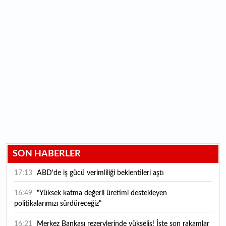
SON HABERLER
17:13
ABD'de iş gücü verimliliği beklentileri aştı
16:49
"Yüksek katma değerli üretimi destekleyen
politikalarımızı sürdüreceğiz"
16:21
Merkez Bankası rezervlerinde yükseliş! İşte son rakamlar