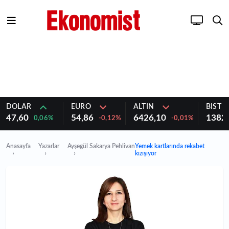
DOLAR
EURO
ALTIN
BIST 1
47,60
54,86
6426,10
1382
0,06%
-0,12%
-0,01%
Anasayfa
Yazarlar
Ayşegül Sakarya Pehlivan
Yemek kartlarında rekabet
kızışıyor