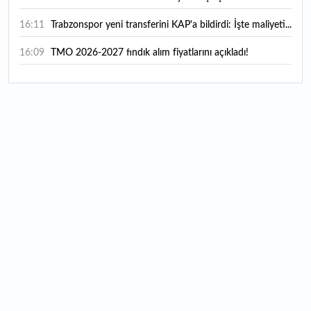
16:11
Trabzonspor yeni transferini KAP'a bildirdi: İşte maliyeti...
16:09
TMO 2026-2027 fındık alım fiyatlarını açıkladı!
15:59
Bankacılık sektörünün toplam mevduatı geriledi
15:07
Yabancı yatırımcı hissede satışa döndü
14:39
KKM'de düşüş sürüyor: Bakiye 157 milyon liraya geriledi
14:29
Türkiye'de her 4 kişiden 3'ü internet bankacılığı
kullanıyor
14:26
Türkiye'nin 2026 dijital karnesi: En çok kullanılan ilk 3
uygulama hangileri oldu?