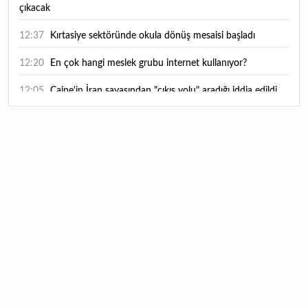
çıkacak
12:37
Kırtasiye sektöründe okula dönüş mesaisi başladı
12:20
En çok hangi meslek grubu internet kullanıyor?
12:05
Caine'in İran savaşından "çıkış yolu" aradığı iddia edildi
11:54
"Esnaf ve sanatkara bu yılın ilk yarısında yaklaşık 75
milyar lira finansman sağladık"
11:52
Yaratıcılık ve ticaret bir araya geldi: İşte İstanbul'un yeni
girişimcilik alanı
11:35
Alarko Holding'den stratejik satın alma: Carrier'ın
paylarının tamamını devralıyor
11:34
Turizmcilerin yüzünü güldüren hareketlilik: Festival
bölgeye canlılık getirdi
11:23
Küresel piyasalarda yeni haftada takip edilecek 4 gelişme
hangileri olacak?