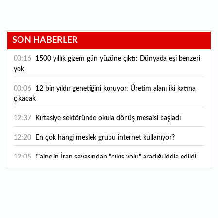
SON HABERLER
00:16
1500 yıllık gizem gün yüzüne çıktı: Dünyada eşi benzeri
yok
00:06
12 bin yıldır genetiğini koruyor: Üretim alanı iki katına
çıkacak
12:37
Kırtasiye sektöründe okula dönüş mesaisi başladı
12:20
En çok hangi meslek grubu internet kullanıyor?
12:05
Caine'in İran savaşından "çıkış yolu" aradığı iddia edildi
11:54
"Esnaf ve sanatkara bu yılın ilk yarısında yaklaşık 75
milyar lira finansman sağladık"
11:52
Yaratıcılık ve ticaret bir araya geldi: İşte İstanbul'un yeni
girişimcilik alanı