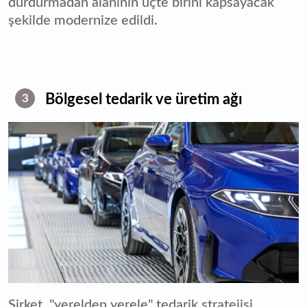
durdurmadan alanının üçte birini kapsayacak
şekilde modernize edildi.
Bölgesel tedarik ve üretim ağı
3
Şirket, "yerelden yerele" tedarik stratejisi