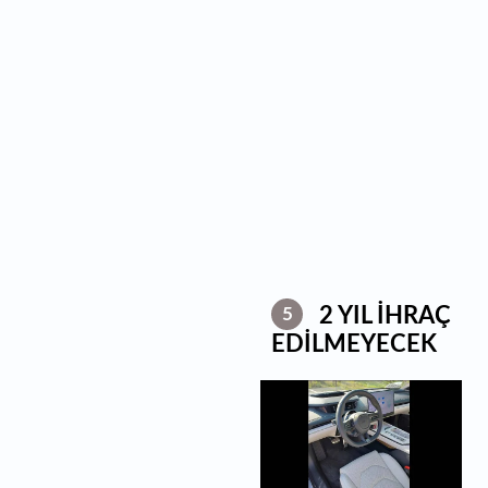
2 YIL İHRAÇ
5
EDİLMEYECEK