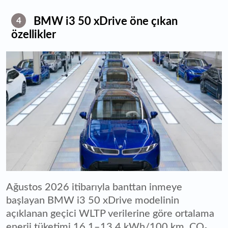
BMW i3 50 xDrive öne çıkan
4
özellikler
Ağustos 2026 itibarıyla banttan inmeye
başlayan BMW i3 50 xDrive modelinin
açıklanan geçici WLTP verilerine göre ortalama
enerji tüketimi 16,1–13,4 kWh/100 km, CO₂