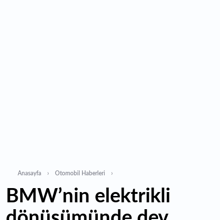
11:35
Alarko Holding'den stratejik satın alma: Carrier'ın
paylarının tamamını devralıyor
11:34
Turizmcilerin yüzünü güldüren hareketlilik: Festival
bölgeye canlılık getirdi
11:23
Küresel piyasalarda yeni haftada takip edilecek 4 gelişme
hangileri olacak?
Anasayfa
Otomobil Haberleri
BMW’nin elektrikli
dönüşümünde dev