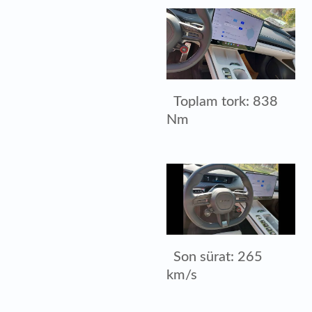
Toplam tork: 838
Nm
Son sürat: 265
km/s