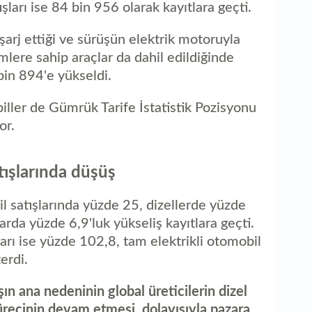
aç
şları ise 84 bin 956 olarak kayıtlara geçti.
S
şarj ettiği ve sürüşün elektrik motoruyla
B
mlere sahip araçlar da dahil edildiğinde
ç
 bin 894'e yükseldi.
T
K
iller de Gümrük Tarife İstatistik Pozisyonu
or.
B
d
tışlarında düşüş
Q
B
bil satışlarında yüzde 25, dizellerde yüzde
arda yüzde 6,9'luk yükseliş kayıtlara geçti.
arı ise yüzde 102,8, tam elektrikli otomobil
erdi.
şın ana nedeninin global üreticilerin dizel
ürecinin devam etmesi, dolayısıyla pazara