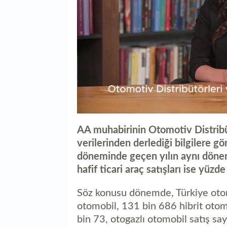
0
seconds
AA muhabirinin Otomotiv Distrib
of
1
verilerinden derlediği bilgilere gö
minute,
döneminde geçen yılın aynı dönem
8
seconds
Volume
hafif ticari araç satışları ise yüz
0%
Söz konusu dönemde, Türkiye otom
otomobil, 131 bin 686 hibrit otomo
bin 73, otogazlı otomobil satış say