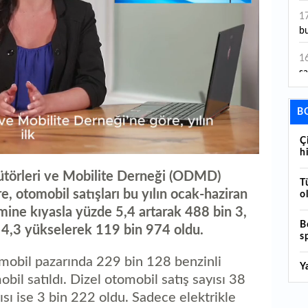
ye
1
bu
1
sa
1
B
dı
Ç
1
hi
ta
ütörleri ve Mobilite Derneği (ODMD)
T
1
re, otomobil satışları bu yılın ocak-haziran
o
y
ine kıyasla yüzde 5,4 artarak 488 bin 3,
B
1
de 4,3 yükselerek 119 bin 974 oldu.
s
Sa
obil pazarında 229 bin 128 benzinli
Y
1
bil satıldı. Dizel otomobil satış sayısı 38
1
ısı ise 3 bin 222 oldu. Sadece elektrikle
B