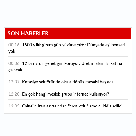
SON HABERLER
00:16
1500 yıllık gizem gün yüzüne çıktı: Dünyada eşi benzeri
yok
00:06
12 bin yıldır genetiğini koruyor: Üretim alanı iki katına
çıkacak
12:37
Kırtasiye sektöründe okula dönüş mesaisi başladı
12:20
En çok hangi meslek grubu internet kullanıyor?
12:05
Caine'in İran savaşından "çıkış yolu" aradığı iddia edildi
11:54
"Esnaf ve sanatkara bu yılın ilk yarısında yaklaşık 75
milyar lira finansman sağladık"