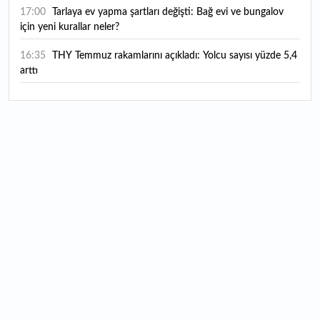
17:00
Tarlaya ev yapma şartları değişti: Bağ evi ve bungalov
için yeni kurallar neler?
16:35
THY Temmuz rakamlarını açıkladı: Yolcu sayısı yüzde 5,4
arttı
16:27
Piyasaların beklediği veri geldi: ABD tarım dışı istihdam
rakamları açıklandı
16:24
Çitlekçi halka arz oluyor: Talep toplama tarihi ve hisse
fiyatı belli oldu
16:10
ABD Başkanı Trump, İran'ın anlaşma yapmak istediğini
savundu
16:04
Boğaz’ın kıtaları birleştiren ruhu Memorial Sanat
Galerilerinde
16:01
Hafta sonu hava nasıl olacak?
16:00
Burgan Bank ilk yarı finansal sonuçlarını açıkladı