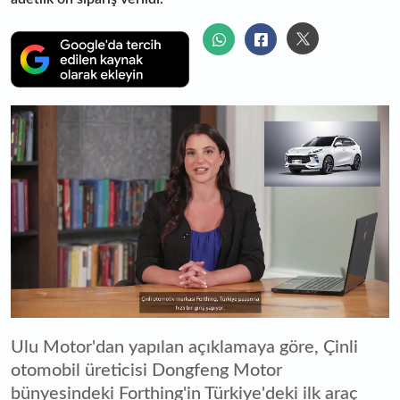
0
seconds
Ulu Motor'dan yapılan açıklamaya göre, Çinli
of
0
otomobil üreticisi Dongfeng Motor
seconds
bünyesindeki Forthing'in Türkiye'deki ilk araç