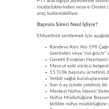
PTT aracılığıyla adreslerine teslim
müdürlüklerinden veya e-Devlet üz
araç kullanılabiliyor.
Başvuru Süreci Nasıl İşliyor?
Ehliyetinizi yenilemek için aşağıdak
Randevu Alın: Alo 199 Çağrı
üzerinden veya "nvi.gov.tr"
Gerekli Evrakları Hazırlayın:
Mevcut eski sürücü belgeni
15 TL'lik başvuru ücretinin 
Yetkili sağlık kuruluşlarında
Son 6 ay içinde çekilmiş bir
Merkezi Nüfus İdaresi Siste
Nüfus Müdürlüğüne Başvurun
birlikte nüfus müdürlüğüne