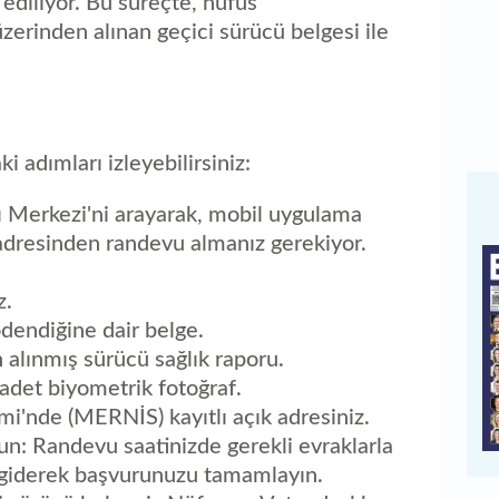
 ediliyor. Bu süreçte, nüfus
erinden alınan geçici sürücü belgesi ile
i adımları izleyebilirsiniz:
 Merkezi'ni arayarak, mobil uygulama
 adresinden randevu almanız gerekiyor.
z.
ödendiğine dair belge.
n alınmış sürücü sağlık raporu.
 adet biyometrik fotoğraf.
mi'nde (MERNİS) kayıtlı açık adresiniz.
: Randevu saatinizde gerekli evraklarla
 giderek başvurunuzu tamamlayın.