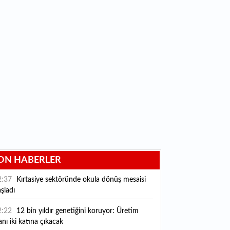
ON HABERLER
2:37
Kırtasiye sektöründe okula dönüş mesaisi
şladı
2:22
12 bin yıldır genetiğini koruyor: Üretim
anı iki katına çıkacak