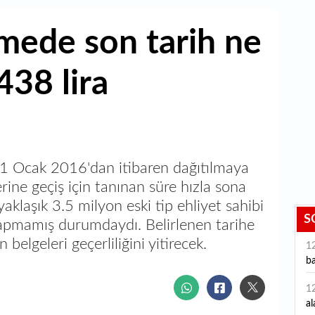
emede son tarih ne
438 lira
t! 1 Ocak 2016'dan itibaren dağıtılmaya
rine geçiş için tanınan süre hızla sona
aklaşık 3.5 milyon eski tip ehliyet sahibi
S
yapmamış durumdaydı. Belirlenen tarihe
belgeleri geçerliliğini yitirecek.
1
ba
1
al