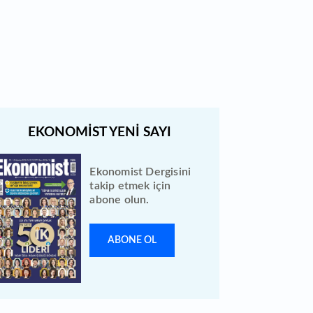
Türk Hava Yolları 2026 ilk yarı
bilanço verilerini KAP'a bildirdi
Ekonomist Dergisini
takip etmek için
abone olun.
ABONE OL