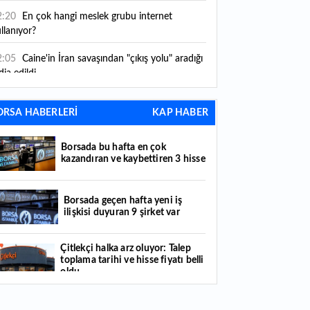
2:20
En çok hangi meslek grubu internet
llanıyor?
2:05
Caine'in İran savaşından "çıkış yolu" aradığı
dia edildi
1:54
"Esnaf ve sanatkara bu yılın ilk yarısında
ORSA HABERLERİ
KAP HABER
klaşık 75 milyar lira finansman sağladık"
1:52
Yaratıcılık ve ticaret bir araya geldi: İşte
Borsada bu hafta en çok
tanbul'un yeni girişimcilik alanı
kazandıran ve kaybettiren 3 hisse
1:35
Alarko Holding'den stratejik satın alma:
rrier'ın paylarının tamamını devralıyor
Borsada geçen hafta yeni iş
ilişkisi duyuran 9 şirket var
1:34
Turizmcilerin yüzünü güldüren hareketlilik:
stival bölgeye canlılık getirdi
Çitlekçi halka arz oluyor: Talep
toplama tarihi ve hisse fiyatı belli
1:23
Küresel piyasalarda yeni haftada takip
oldu
ilecek 4 gelişme hangileri olacak?
Türker VEYAŞ halka arzında talep