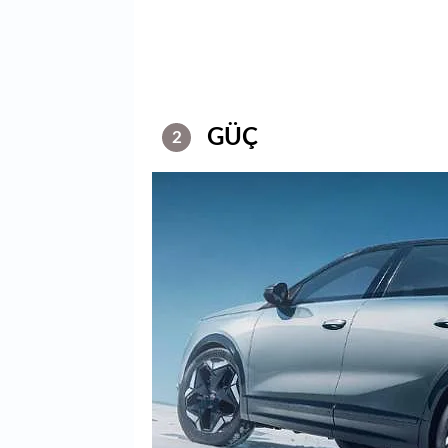
GÜÇ
2