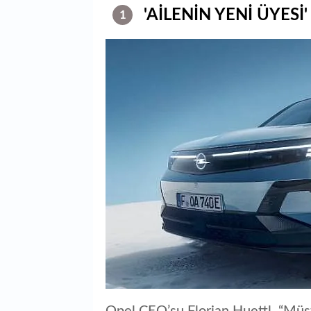
'AİLENİN YENİ ÜYESİ'
1
Opel CEO’su Florian Huettl, “Müşter