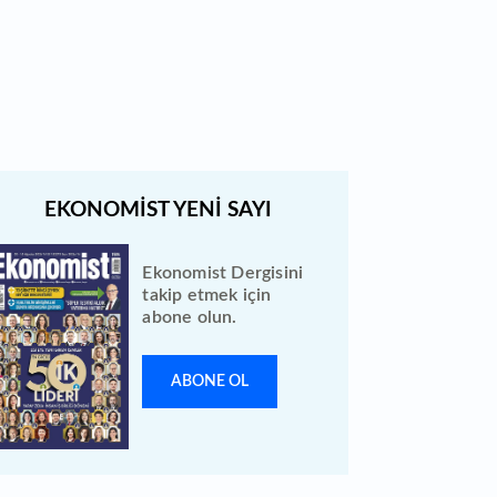
Quick Sigorta halka arz sonuçları
açıklandı: Bireysele kaç lot verdi?
Ekonomist Dergisini
takip etmek için
abone olun.
ABONE OL