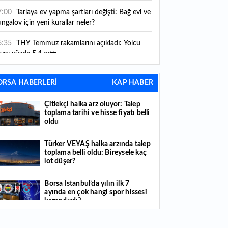
ni kurallar yürürlüğe girdi
7:00
Tarlaya ev yapma şartları değişti: Bağ evi ve
ngalov için yeni kurallar neler?
6:35
THY Temmuz rakamlarını açıkladı: Yolcu
yısı yüzde 5,4 arttı
6:27
Piyasaların beklediği veri geldi: ABD tarım
ORSA HABERLERİ
KAP HABER
şı istihdam rakamları açıklandı
Çitlekçi halka arz oluyor: Talep
6:24
Çitlekçi halka arz oluyor: Talep toplama
toplama tarihi ve hisse fiyatı belli
rihi ve hisse fiyatı belli oldu
oldu
6:10
ABD Başkanı Trump, İran'ın anlaşma
Türker VEYAŞ halka arzında talep
apmak istediğini savundu
toplama belli oldu: Bireysele kaç
lot düşer?
6:04
Boğaz’ın kıtaları birleştiren ruhu Memorial
nat Galerilerinde
Borsa İstanbul’da yılın ilk 7
ayında en çok hangi spor hissesi
6:01
Hafta sonu hava nasıl olacak?
kazandırdı?
6:00
Burgan Bank ilk yarı finansal sonuçlarını
Yabancı yatırımcı hissede satışa