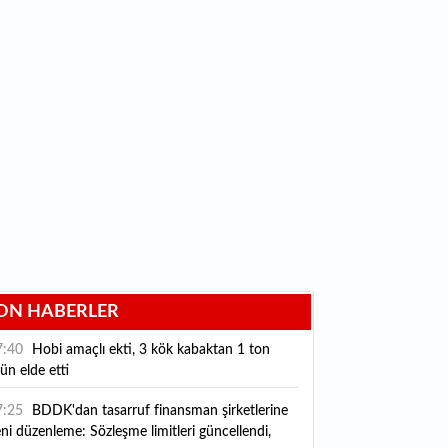
ON HABERLER
7:40
Hobi amaçlı ekti, 3 kök kabaktan 1 ton
ün elde etti
7:25
BDDK'dan tasarruf finansman şirketlerine
ni düzenleme: Sözleşme limitleri güncellendi,