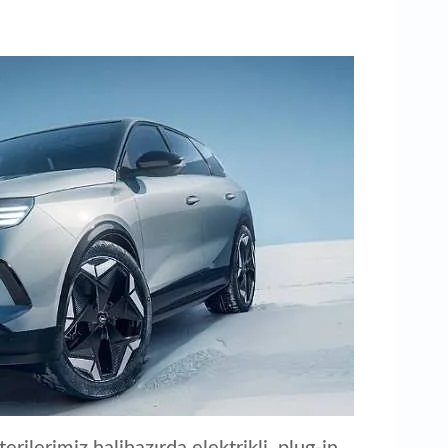
aç
ilerimiz halihazırda elektrikli, plug-in