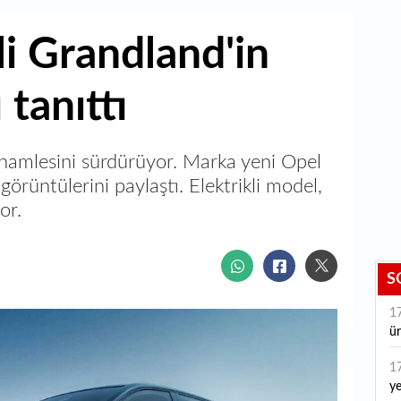
li Grandland'in
tanıttı
 hamlesini sürdürüyor. Marka yeni Opel
örüntülerini paylaştı. Elektrikli model,
or.
S
1
ür
1
ye