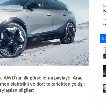
ye
1
bu
1
sa
1
B
dı
1
ta
1
y
 AWD’nin ilk görsellerini paylaştı. Araç,
1
Sa
men elektrikli ve dört tekerlekten çekişli
ylaşılan bilgiler:
1
1