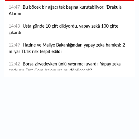
14:47
Bu böcek bir ağacı tek başına kurutabiliyor: 'Drakula'
Alarmı
14:43
Usta günde 10 çift dikiyordu, yapay zekâ 100 çifte
çıkardı
12:49
Hazine ve Maliye Bakanlığından yapay zeka hamlesi: 2
milyar TL'lik risk tespit edildi
12:42
Borsa zirvedeyken ünlü yatırımcı uyardı: Yapay zeka
coşkusu Dot-Com balonuna mı dönüşecek?
12:10
"Şu anda ABD ile herhangi bir müzakere yürütmüyoruz"
12:07
YKS tercih süreci yarın sona eriyor
12:04
TSE 129 personel alacak: Başvurular ne zaman başlıyor?
12:01
Temmuz ayı rakamları açıklandı: Hava yolunda yüzde
2,6'lık artış