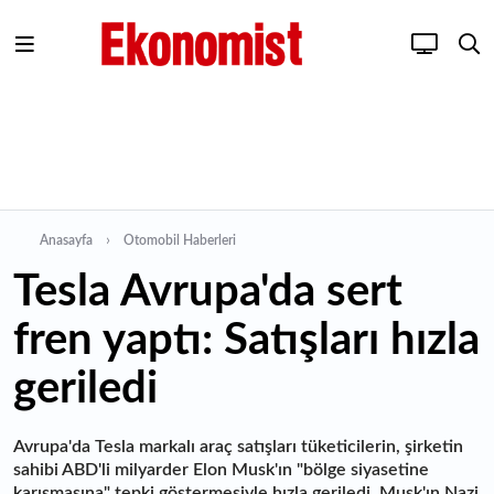
Anasayfa
Otomobil Haberleri
Tesla Avrupa'da sert
fren yaptı: Satışları hızla
geriledi
Avrupa'da Tesla markalı araç satışları tüketicilerin, şirketin
sahibi ABD'li milyarder Elon Musk'ın "bölge siyasetine
karışmasına" tepki göstermesiyle hızla geriledi. Musk'ın Nazi