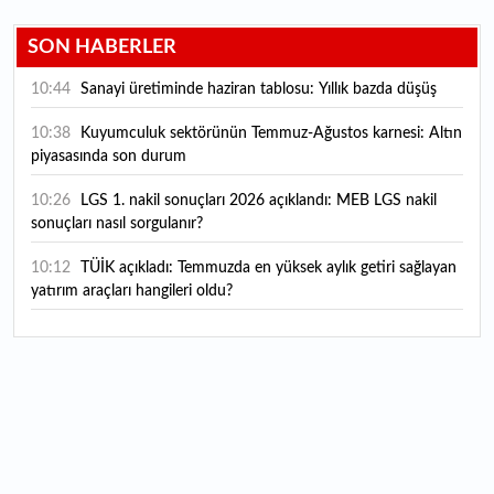
SON HABERLER
10:44
Sanayi üretiminde haziran tablosu: Yıllık bazda düşüş
10:38
Kuyumculuk sektörünün Temmuz-Ağustos karnesi: Altın
piyasasında son durum
10:26
LGS 1. nakil sonuçları 2026 açıklandı: MEB LGS nakil
sonuçları nasıl sorgulanır?
10:12
TÜİK açıkladı: Temmuzda en yüksek aylık getiri sağlayan
yatırım araçları hangileri oldu?
10:04
Bugün temettü ödeyen 2 hissenin fiyatında düzeltme
yapıldı
09:54
Bugün hava nasıl olacak?
09:49
Çitlekçi halka arzında talep toplama başlıyor: Çitlekçi
halka arz ne zaman, kaç lot verir?