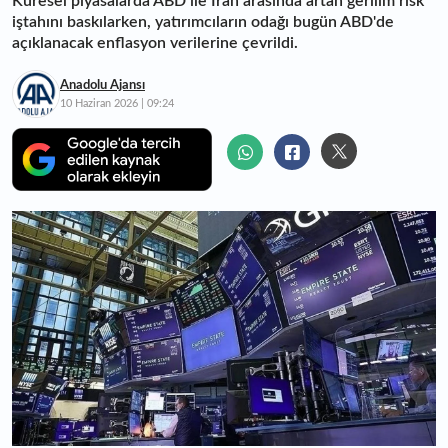
Küresel piyasalarda ABD ile İran arasında artan gerilim risk
iştahını baskılarken, yatırımcıların odağı bugün ABD'de
açıklanacak enflasyon verilerine çevrildi.
Anadolu Ajansı
10 Haziran 2026 | 09:24