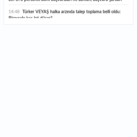
neler?
14:48
Türker VEYAŞ halka arzında talep toplama belli oldu:
Bireysele kaç lot düşer?
14:45
Evim sisteminde yeni şartlar ve kısıtlamalar gündemde:
Finansman limitleri değişecek mi, yeni kurallar neler?
14:08
Yargıtay son noktayı koydu: Satış primi, yakacak yardımı
kıdem tazminatına eklenir mi?
13:25
"ABD'nin mühimmat stoklarındaki azalma haberleri İran'ı
cesaretlendirebilir"
13:19
OMODA | JAECOO ilk kez 2026 Paris Otomobil
Fuarı’nda yerini alacak
13:14
Ahbap derneğinin yönetimine kayyum atandı
13:10
Milli kaleci Altay Bayındır, Manchester United'dan Celta
Vigo'ya kiralandı