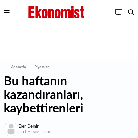
Anasayfa
Piyasalar
Bu haftanın
kazandıranları,
kaybettirenleri
Eren Demir
27 Ekim 2022 | 17:18