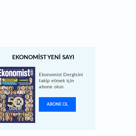
Bugün temettü ödeyen 1
hissenin fiyatında düzeltme
yapıldı
Ekonomist Dergisini
takip etmek için
abone olun.
ABONE OL