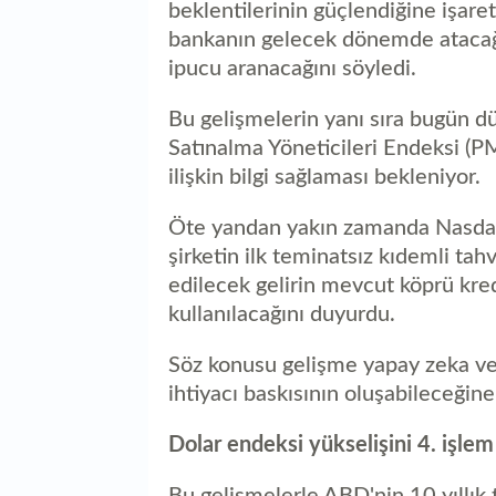
beklentilerinin güçlendiğine işare
bankanın gelecek dönemde atacağı 
ipucu aranacağını söyledi.
Bu gelişmelerin yanı sıra bugün d
Satınalma Yöneticileri Endeksi (PM
ilişkin bilgi sağlaması bekleniyor.
Öte yandan yakın zamanda Nasdaq
şirketin ilk teminatsız kıdemli tahv
edilecek gelirin mevcut köprü kred
kullanılacağını duyurdu.
Söz konusu gelişme yapay zeka ve 
ihtiyacı baskısının oluşabileceğine 
Dolar endeksi yükselişini 4. işlem
Bu gelişmelerle ABD'nin 10 yıllık 