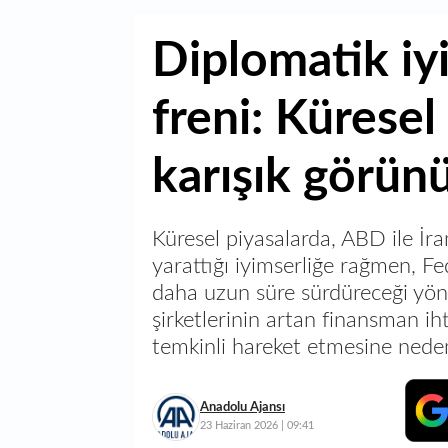
Diplomatik iy
freni: Küresel
karışık görü
Küresel piyasalarda, ABD ile İr
yarattığı iyimserliğe rağmen, Fe
daha uzun süre sürdüreceği yönü
şirketlerinin artan finansman ihti
temkinli hareket etmesine nede
Anadolu Ajansı
23 Haziran 2026 | 09:41