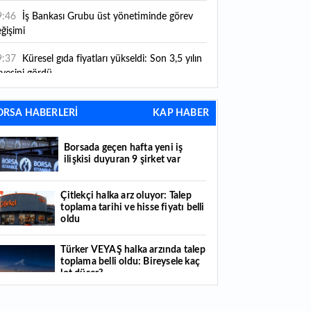
9:46
İş Bankası Grubu üst yönetiminde görev
ğişimi
9:37
Küresel gıda fiyatları yükseldi: Son 3,5 yılın
rvesini gördü
9:35
Borsada geçen hafta yeni iş ilişkisi duyuran
ORSA HABERLERİ
KAP HABER
şirket var
9:15
Yatırım araçlarında haftanın bilançosu:
Borsada geçen hafta yeni iş
ngisi kazandırdı, hangisi kaybettirdi?
ilişkisi duyuran 9 şirket var
7:40
Hobi amaçlı ekti, 3 kök kabaktan 1 ton
Çitlekçi halka arz oluyor: Talep
ün elde etti
toplama tarihi ve hisse fiyatı belli
oldu
7:25
BDDK'dan tasarruf finansman şirketlerine
ni düzenleme: Sözleşme limitleri güncellendi,
Türker VEYAŞ halka arzında talep
ni kurallar yürürlüğe girdi
toplama belli oldu: Bireysele kaç
7:00
Tarlaya ev yapma şartları değişti: Bağ evi ve
lot düşer?
ngalov için yeni kurallar neler?
Borsa İstanbul’da yılın ilk 7