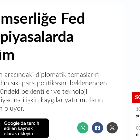
imserliğe Fed
 piyasalarda
nüm
an arasındaki diplomatik temasların
d'in sıkı para politikasını beklenenden
ndeki beklentiler ve teknoloji
S
yacına ilişkin kaygılar yatırımcıların
n oluyor.
1
ye
0
de