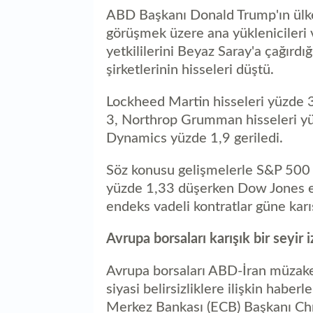
ABD Başkanı Donald Trump'ın ül
görüşmek üzere ana yüklenicileri
yetkililerini Beyaz Saray'a çağırd
şirketlerinin hisseleri düştü.
Lockheed Martin hisseleri yüzde 3
3, Northrop Grumman hisseleri y
Dynamics yüzde 1,9 geriledi.
Söz konusu gelişmelerle S&P 500
yüzde 1,33 düşerken Dow Jones e
endeks vadeli kontratlar güne karış
Avrupa borsaları karışık bir seyir i
Avrupa borsaları ABD-İran müzaker
siyasi belirsizliklere ilişkin haberl
Merkez Bankası (ECB) Başkanı Chr