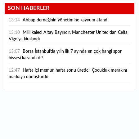
SON HABERLER
13:14
Ahbap derneğinin yönetimine kayyum atandı
13:10
Milli kaleci Altay Bayındır, Manchester United'dan Celta
Vigo'ya kiralandı
13:07
Borsa İstanbul’da yılın ilk 7 ayında en çok hangi spor
hissesi kazandırdı?
12:47
Hafta içi memur, hafta sonu üretici: Çocukluk merakını
markaya dönüştürdü
12:45
Harry Potter severlerin hayalini süsleyen tarihi malikane
satışa çıktı: Fiyatı görenler şaşırıyor
12:18
Teknoloji devine ağır darbe: ABD'de çocukların ruh
sağlığını bozmaktan toplamda yaklaşık 1 milyar dolarlık ceza
12:15
Bu meyve üreticiye yeni kazanç kapısı oldu: Her parçası
ekonomiye kazandırılıyor