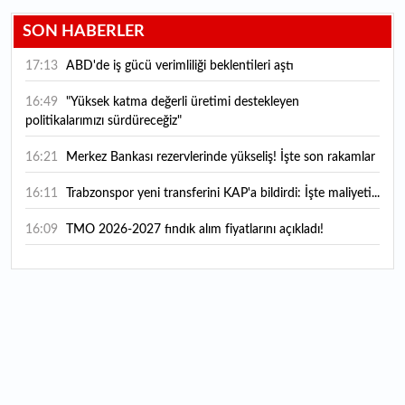
SON HABERLER
17:13
ABD'de iş gücü verimliliği beklentileri aştı
16:49
"Yüksek katma değerli üretimi destekleyen
politikalarımızı sürdüreceğiz"
16:21
Merkez Bankası rezervlerinde yükseliş! İşte son rakamlar
16:11
Trabzonspor yeni transferini KAP'a bildirdi: İşte maliyeti...
16:09
TMO 2026-2027 fındık alım fiyatlarını açıkladı!
15:59
Bankacılık sektörünün toplam mevduatı geriledi
15:07
Yabancı yatırımcı hissede satışa döndü
14:39
KKM'de düşüş sürüyor: Bakiye 157 milyon liraya geriledi
14:29
Türkiye'de her 4 kişiden 3'ü internet bankacılığı
kullanıyor