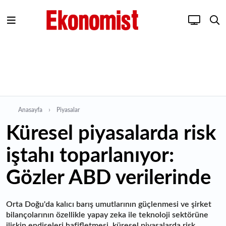
Anasayfa
Piyasalar
Küresel piyasalarda risk
iştahı toparlanıyor:
Gözler ABD verilerinde
Orta Doğu'da kalıcı barış umutlarının güçlenmesi ve şirket
bilançolarının özellikle yapay zeka ile teknoloji sektörüne
ilişkin endişeleri hafifletmesi, küresel piyasalarda risk