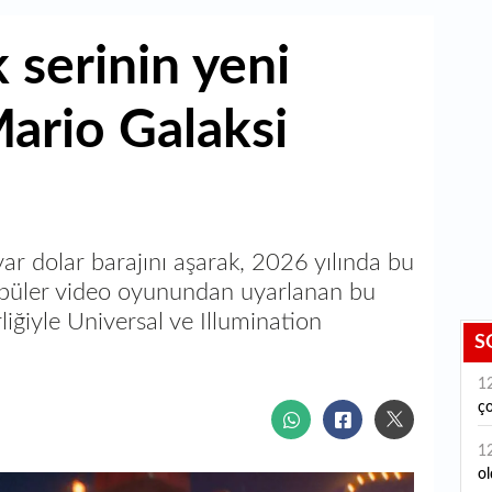
k serinin yeni
Mario Galaksi
ar dolar barajını aşarak, 2026 yılında bu
Popüler video oyunundan uyarlanan bu
liğiyle Universal ve Illumination
S
1
ç
ya
1
ol