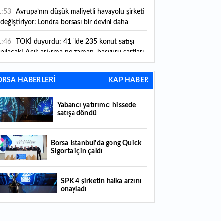
1:53
Avrupa’nın düşük maliyetli havayolu şirketi
 değiştiriyor: Londra borsası bir devini daha
aybediyor
1:46
TOKİ duyurdu: 41 ilde 235 konut satışı
pılacak! Açık artırma ne zaman, başvuru şartları
ler?
1:21
Yıl sonu hedefine doğru: Togg servis ağını
ORSA HABERLERİ
KAP HABER
nişletiyor
1:00
PMYO 3 bin 250 öğrenci alacak: PMYO
Yabancı yatırımcı hissede
şvurusu ne zaman, nasıl yapılır?
satışa döndü
0:48
Merkez Bankası'nın yılın üçüncü enflasyon
porunu açıklayacağı tarih belli oldu
Borsa İstanbul'da gong Quick
Sigorta için çaldı
0:35
YÖKDİL/2 pazar günü yapılacak
SPK 4 şirketin halka arzını
0:28
OYAK Çimento'dan 2026 yılı ilk yarı
onayladı
lanço değerlendirmesi var
0:20
Genel müdür maaşını bile solladı: Bu
Borsada hisseleri yüzde 375