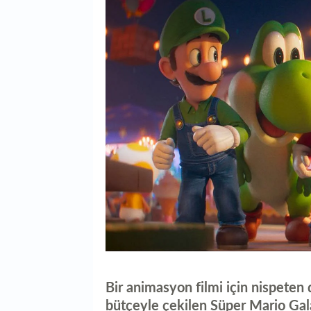
Bir animasyon filmi için nispeten 
bütçeyle çekilen Süper Mario Gal