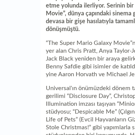
etme yolunda ilerliyor. Serinin bi
Movie”, dünya çapındaki sinema gö
devasa bir gişe hasılatıyla tamam
dönüşmüştü.
“The Super Mario Galaxy Movie”ni
yer alan Chris Pratt, Anya Taylor
Jack Black yeniden bir araya geli
Benny Safdie gibi isimler de katı
yine Aaron Horvath ve Michael Jele
Universal'ın önümüzdeki dönem t
gerilimi “Disclosure Day”, Christo
Illumination imzası taşıyan “Minio
stüdyosu; “Despicable Me” (Çılgın H
Life of Pets” (Evcil Hayvanların G
Stole Christmas!” gibi yapımlarla 