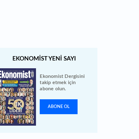
Bewen Enerji halka arzı ileri bir
tarihe ertelendi
Ekonomist Dergisini
takip etmek için
abone olun.
ABONE OL