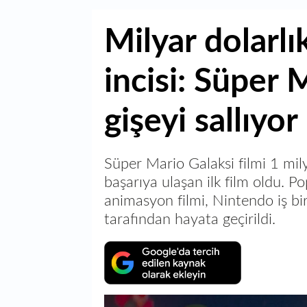
Milyar dolarlı
incisi: Süper 
gişeyi sallıyor
Süper Mario Galaksi filmi 1 mily
başarıya ulaşan ilk film oldu. 
animasyon filmi, Nintendo iş bir
tarafından hayata geçirildi.