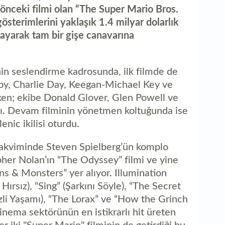
me
r önceki filmi olan “The Super Mario Bros.
sterimlerini yaklaşık 1.4 milyar dolarlık
layarak tam bir gişe canavarına
n seslendirme kadrosunda, ilk filmde de
-Joy, Charlie Day, Keegan-Michael Key ve
rken; ekibe Donald Glover, Glen Powell ve
ldı. Devam filminin yönetmen koltuğunda ise
nic ikilisi oturdu.
akviminde Steven Spielberg’ün komplo
pher Nolan’ın “The Odyssey” filmi ve yine
ns & Monsters” yer alıyor. Illumination
ırsız), “Sing” (Şarkını Söyle), “The Secret
izli Yaşamı), “The Lorax” ve “How the Grinch
sinema sektörünün en istikrarlı hit üreten