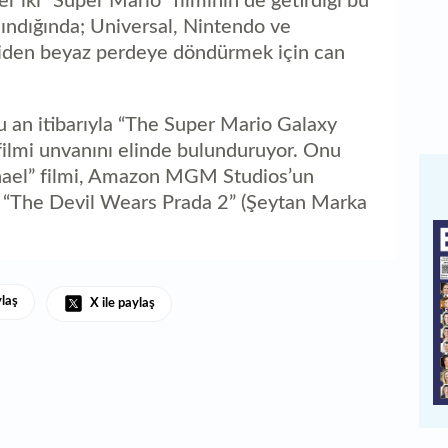
 iki "Super Mario" filminin de getirdiği bu
ındığında; Universal, Nintendo ve
eniden beyaz perdeye döndürmek için can
u an itibarıyla “The Super Mario Galaxy
 filmi unvanını elinde bulunduruyor. Onu
hael” filmi, Amazon MGM Studios’un
n “The Devil Wears Prada 2” (Şeytan Marka
ylaş
X ile paylaş