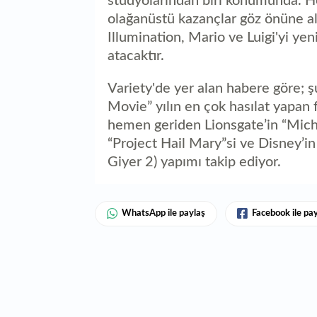
stüdyolarından biri konumunda. Her
olağanüstü kazançlar göz önüne al
Illumination, Mario ve Luigi'yi y
atacaktır.
Variety'de yer alan habere göre; ş
Movie” yılın en çok hasılat yapan
hemen geriden Lionsgate’in “Mic
“Project Hail Mary”si ve Disney’i
Giyer 2) yapımı takip ediyor.
WhatsApp ile paylaş
Facebook ile pa