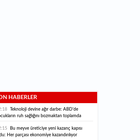
ON HABERLER
2:18
Teknoloji devine ağır darbe: ABD'de
ocukların ruh sağlığını bozmaktan toplamda
klaşık 1 milyar dolarlık ceza
2:15
Bu meyve üreticiye yeni kazanç kapısı
du: Her parçası ekonomiye kazandırılıyor