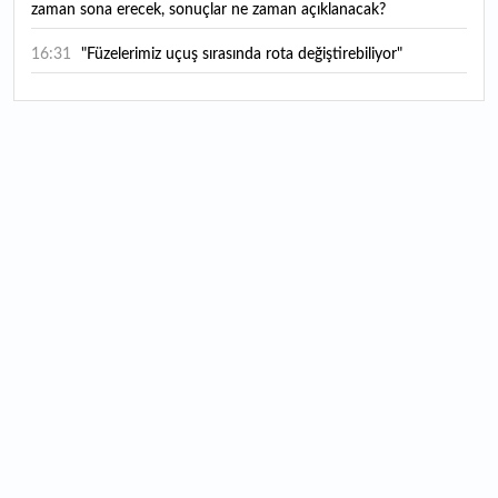
zaman sona erecek, sonuçlar ne zaman açıklanacak?
16:31
"Füzelerimiz uçuş sırasında rota değiştirebiliyor"
16:14
Günde 6 şişe satarak kişi başı 400 TL kazanç sağlıyorlar
16:07
Harran Ovası'nda yetiştiriliyor, ABD'ye gönderiliyor: 300
kadına da istihdam sağlıyor
16:03
Hafif ticaride yerli dönem: Opel Combo Bursa’da
üretilecek
15:12
Tuna Nehri'nde dikkat çeken görüntü: Sular çekilince
gün yüzüne çıktı
15:06
Değerli metallerde 7 ayın en güçlü performansı: Altında
haftalık kazanç yüzde 7,4'ü buldu
14:43
Yağışlar arıcıların yüzünü güldürdü: Bal üretiminde
bereketli sezon