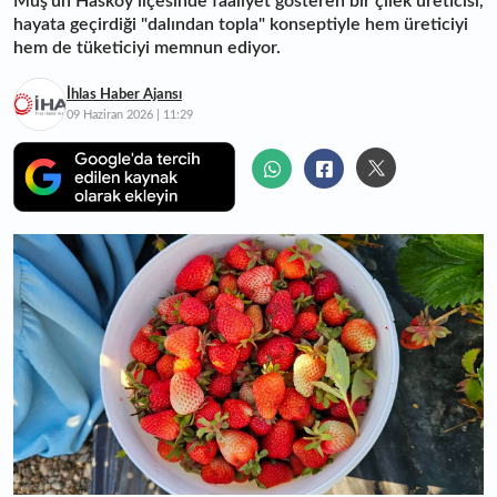
Muş'un Hasköy ilçesinde faaliyet gösteren bir çilek üreticisi,
hayata geçirdiği "dalından topla" konseptiyle hem üreticiyi
hem de tüketiciyi memnun ediyor.
İhlas Haber Ajansı
09 Haziran 2026 | 11:29