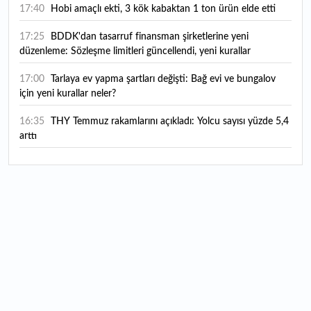
17:40
Hobi amaçlı ekti, 3 kök kabaktan 1 ton ürün elde etti
17:25
BDDK'dan tasarruf finansman şirketlerine yeni
düzenleme: Sözleşme limitleri güncellendi, yeni kurallar
yürürlüğe girdi
17:00
Tarlaya ev yapma şartları değişti: Bağ evi ve bungalov
için yeni kurallar neler?
16:35
THY Temmuz rakamlarını açıkladı: Yolcu sayısı yüzde 5,4
arttı
16:27
Piyasaların beklediği veri geldi: ABD tarım dışı istihdam
rakamları açıklandı
16:24
Çitlekçi halka arz oluyor: Talep toplama tarihi ve hisse
fiyatı belli oldu
16:10
ABD Başkanı Trump, İran'ın anlaşma yapmak istediğini
savundu
16:04
Boğaz’ın kıtaları birleştiren ruhu Memorial Sanat
Galerilerinde