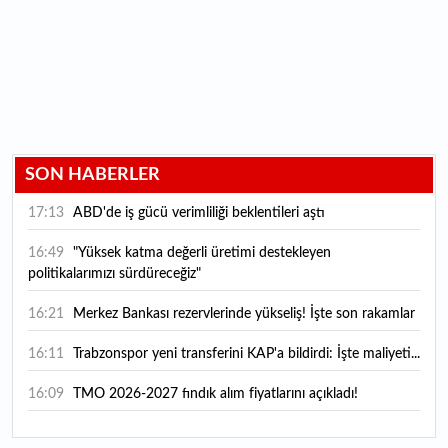
SON HABERLER
17:13
ABD'de iş gücü verimliliği beklentileri aştı
16:49
"Yüksek katma değerli üretimi destekleyen
politikalarımızı sürdüreceğiz"
16:21
Merkez Bankası rezervlerinde yükseliş! İşte son rakamlar
16:11
Trabzonspor yeni transferini KAP'a bildirdi: İşte maliyeti...
16:09
TMO 2026-2027 fındık alım fiyatlarını açıkladı!
15:59
Bankacılık sektörünün toplam mevduatı geriledi