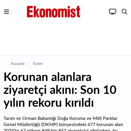
Anasayfa
Turizm
Korunan alanlara
ziyaretçi akını: Son 10
yılın rekoru kırıldı
Tarım ve Orman Bakanlığı Doğa Koruma ve Milli Parklar
Genel Müdürlüğü (DKMP) bünyesindeki 677 korunan alan
2024'te 67 milyon 849 bin 852 ziyaretçiyi ağırlarken, bu