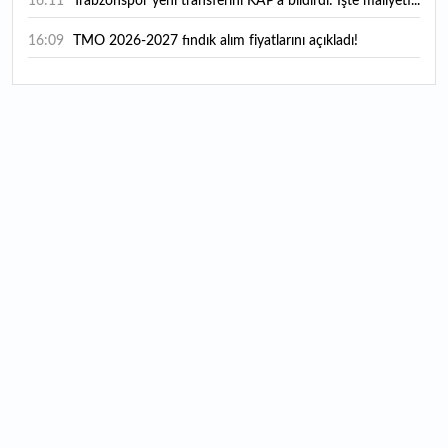
16:11
Trabzonspor yeni transferini KAP'a bildirdi: İşte maliyeti...
16:09
TMO 2026-2027 fındık alım fiyatlarını açıkladı!
15:59
Bankacılık sektörünün toplam mevduatı geriledi
15:07
Yabancı yatırımcı hissede satışa döndü
14:39
KKM'de düşüş sürüyor: Bakiye 157 milyon liraya geriledi
14:29
Türkiye'de her 4 kişiden 3'ü internet bankacılığı
kullanıyor
14:26
Türkiye'nin 2026 dijital karnesi: En çok kullanılan ilk 3
uygulama hangileri oldu?