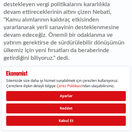
destekleyen vergi politikalarını kararlılıkla
devam ettireceklerinin altını çizen Nebati,
"Kamu alımlarının kaldıraç etkisinden
yararlanarak yerli sanayinin desteklenmesine
devam edeceğiz. Önemli bir odaklanma ve
yatırım gerektirse de sürdürülebilir dönüşümün
ülkemiz için yeni fırsatları da beraberinde
getirdiğini biliyoruz." dedi.
Nebati, bu süreçte emisyon salınım miktarını
düşürerek küresel piyasalarda rekabet avantajı
elde edeceklerini aktardı.
Öte yandan, özel sektör ve kamu iş birliğiyle
güneş paneli, rüzgar türbini gibi yenilebilir enerji
alanında pazar payı elde ederek yeni iş alanları
oluşturacaklarını ve ülke için daha nice fırsatları