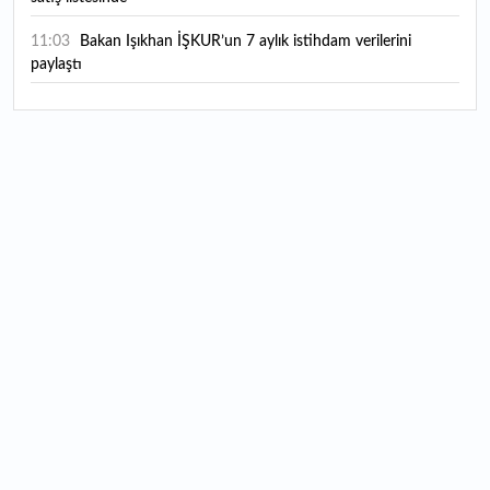
11:03
Bakan Işıkhan İŞKUR’un 7 aylık istihdam verilerini
paylaştı
11:00
“Wings ekosistemini yeni nesil dijital deneyimlerle ve
çözümlerle güçlendireceğiz”
10:56
Halka arz piyasası: Şirketler istekli, yatırımcılar seçici
10:44
Sanayi üretiminde haziran tablosu: Yıllık bazda düşüş
10:38
Kuyumculuk sektörünün Temmuz-Ağustos karnesi: Altın
piyasasında son durum
10:26
LGS 1. nakil sonuçları 2026 açıklandı: MEB LGS nakil
sonuçları nasıl sorgulanır?
10:12
TÜİK açıkladı: Temmuzda en yüksek aylık getiri sağlayan
yatırım araçları hangileri oldu?