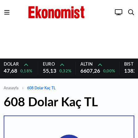
DOLAR
EURO
ALTIN
BIST 1
47,68
55,13
6607,26
1382
0,18%
0,32%
0,00%
Anasayfa
608 Dolar Kaç TL
608 Dolar Kaç TL