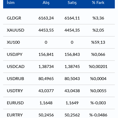
İsim
Alış
Satış
% Fark
GLDGR
6163,24
6164,11
%3,36
XAUUSD
4453,55
4454,35
%2,05
XU100
0
0
%59,13
USDJPY
156,841
156,843
%0,066
USDCAD
1,38734
1,38745
%0,00201
USDRUB
80,4965
80,5043
%0,0004
USDTRY
43,0377
43,0438
%0,0055
EURUSD
1,1648
1,1649
%-0,003
EURTRY
50,2456
50,2562
%-0,0486