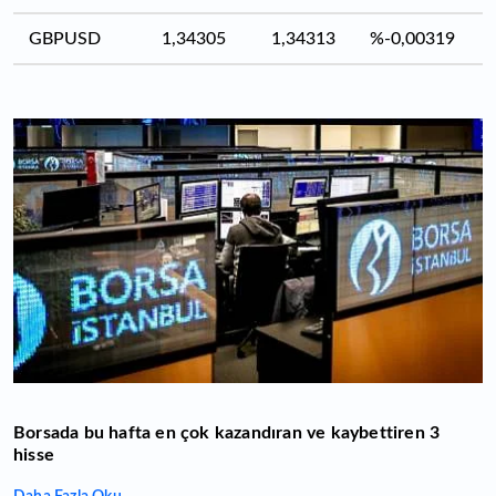
GBPUSD
1,34305
1,34313
%-0,00319
Borsada bu hafta en çok kazandıran ve kaybettiren 3
hisse