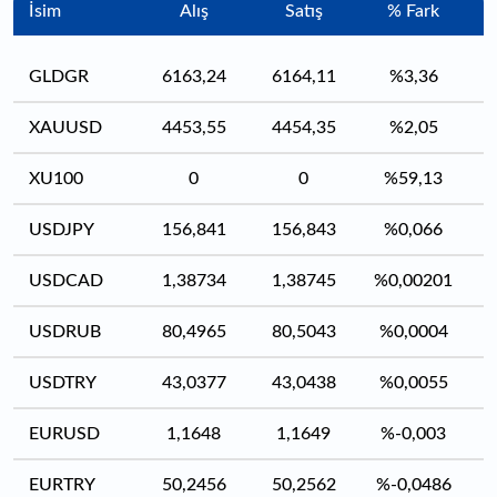
İsim
Alış
Satış
% Fark
GLDGR
6163,24
6164,11
%3,36
XAUUSD
4453,55
4454,35
%2,05
XU100
0
0
%59,13
USDJPY
156,841
156,843
%0,066
USDCAD
1,38734
1,38745
%0,00201
USDRUB
80,4965
80,5043
%0,0004
USDTRY
43,0377
43,0438
%0,0055
EURUSD
1,1648
1,1649
%-0,003
EURTRY
50,2456
50,2562
%-0,0486