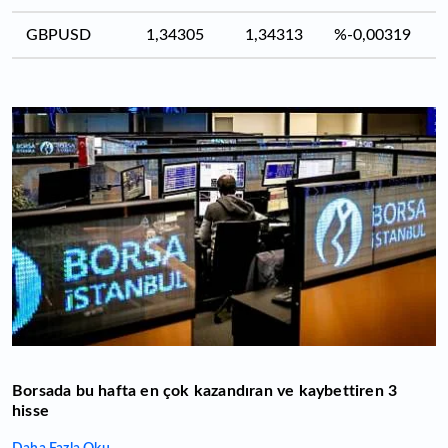
GBPUSD
1,34305
1,34313
%-0,00319
Borsada bu hafta en çok kazandıran ve kaybettiren 3
hisse