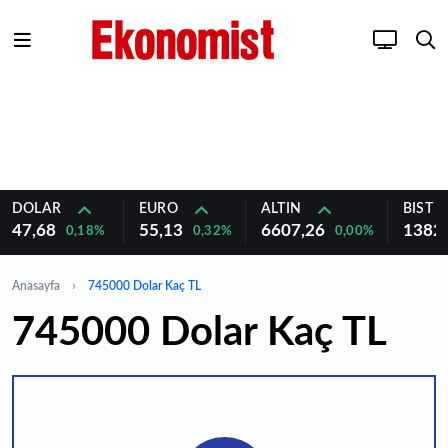
DOLAR
EURO
ALTIN
BIST 1
47,68
55,13
6607,26
1382
0,18%
0,32%
0,00%
Anasayfa
745000 Dolar Kaç TL
745000 Dolar Kaç TL