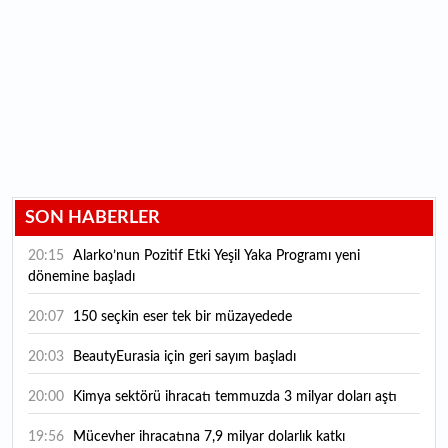
SON HABERLER
20:15
Alarko’nun Pozitif Etki Yeşil Yaka Programı yeni
dönemine başladı
20:07
150 seçkin eser tek bir müzayedede
20:03
BeautyEurasia için geri sayım başladı
20:00
Kimya sektörü ihracatı temmuzda 3 milyar doları aştı
19:56
Mücevher ihracatına 7,9 milyar dolarlık katkı