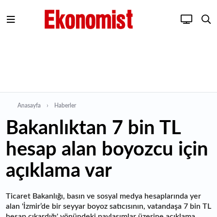
Anasayfa
Haberler
Bakanlıktan 7 bin TL
hesap alan boyozcu için
açıklama var
Ticaret Bakanlığı, basın ve sosyal medya hesaplarında yer
alan 'İzmir’de bir seyyar boyoz satıcısının, vatandaşa 7 bin TL
hesap çıkardığı' yönündeki paylaşımlar üzerine açıklama