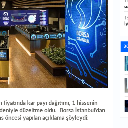
1
s
1
İş
1
aç
B
1
ge
1
1
li
1
 fiyatında kar payı dağıtımı, 1 hissenin
ba
edeniyle düzeltme oldu. Borsa İstanbul'dan
1
ns öncesi yapılan açıklama şöyleydi:
ku