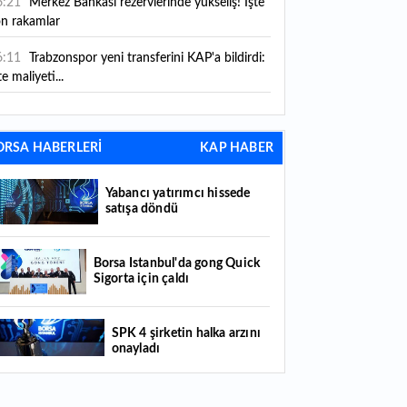
6:21
Merkez Bankası rezervlerinde yükseliş! İşte
on rakamlar
6:11
Trabzonspor yeni transferini KAP'a bildirdi:
te maliyeti...
6:09
TMO 2026-2027 fındık alım fiyatlarını
ıkladı!
ORSA HABERLERİ
KAP HABER
5:59
Bankacılık sektörünün toplam mevduatı
riledi
Yabancı yatırımcı hissede
satışa döndü
5:07
Yabancı yatırımcı hissede satışa döndü
4:39
KKM'de düşüş sürüyor: Bakiye 157 milyon
Borsa İstanbul'da gong Quick
Sigorta için çaldı
raya geriledi
4:29
Türkiye'de her 4 kişiden 3'ü internet
SPK 4 şirketin halka arzını
nkacılığı kullanıyor
onayladı
4:26
Türkiye'nin 2026 dijital karnesi: En çok
llanılan ilk 3 uygulama hangileri oldu?
Borsada hisseleri yüzde 375