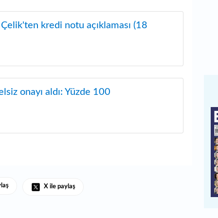
Çelik'ten kredi notu açıklaması (18
lsiz onayı aldı: Yüzde 100
ylaş
X ile paylaş