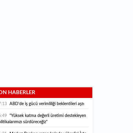
ON HABERLER
7:13
ABD'de iş gücü verimliliği beklentileri aştı
6:49
"Yüksek katma değerli üretimi destekleyen
litikalarımızı sürdüreceğiz"