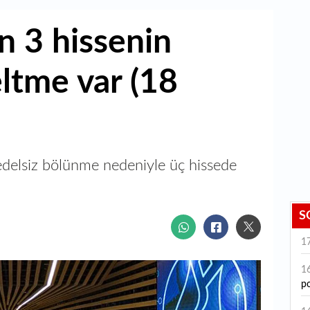
 3 hissenin
eltme var (18
edelsiz bölünme nedeniyle üç hissede
S
1
1
po