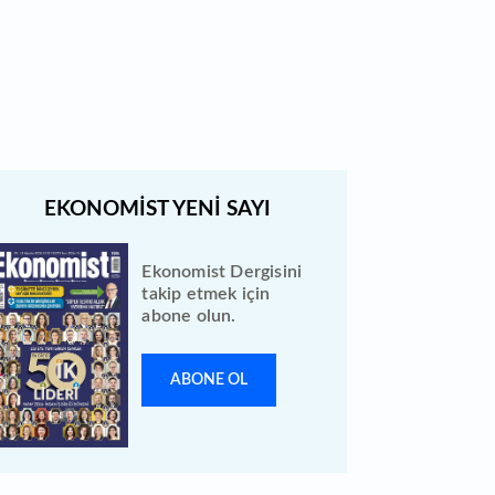
Bewen Enerji halka arzı ileri bir
tarihe ertelendi
Ekonomist Dergisini
takip etmek için
abone olun.
ABONE OL