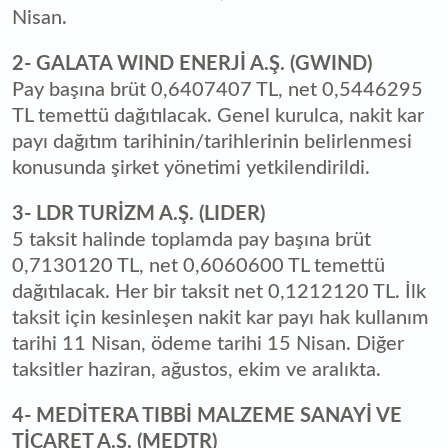
Nisan.
2- GALATA WIND ENERJİ A.Ş. (GWIND)
Pay başına brüt 0,6407407 TL, net 0,5446295
TL temettü dağıtılacak. Genel kurulca, nakit kar
payı dağıtım tarihinin/tarihlerinin belirlenmesi
konusunda şirket yönetimi yetkilendirildi.
3- LDR TURİZM A.Ş. (LIDER)
5 taksit halinde toplamda pay başına brüt
0,7130120 TL, net 0,6060600 TL temettü
dağıtılacak. Her bir taksit net 0,1212120 TL. İlk
taksit için kesinleşen nakit kar payı hak kullanım
tarihi 11 Nisan, ödeme tarihi 15 Nisan. Diğer
taksitler haziran, ağustos, ekim ve aralıkta.
4- MEDİTERA TIBBİ MALZEME SANAYİ VE
TİCARET A.Ş. (MEDTR)