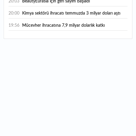
20:03
BeautyEurasia için geri sayım başladı
20:00
Kimya sektörü ihracatı temmuzda 3 milyar doları aştı
19:56
Mücevher ihracatına 7,9 milyar dolarlık katkı
18:21
Güç elektroniğinde küresel oyun kurucu olmayı
hedefliyor
17:38
ABD'den 125 milyar dolarlık tahvil ihracı: İhale takvimi
açıklandı
16:55
Malta bayraklı dev kruvaziyer Marmaris'te: Binlerce
turist ilçeye geldi
16:44
Şeftali fiyatları 1 günde yarıya düştü: İşte nedeni...
16:22
Fatih'te tarihin izleri korunuyor: Osmanlı hazireleri
restore ediliyor