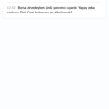
12:42
Borsa zirvedeyken ünlü yatırımcı uyardı: Yapay zeka
coşkusu Dot-Com balonuna mı dönüşecek?
12:10
"Şu anda ABD ile herhangi bir müzakere yürütmüyoruz"
12:07
YKS tercih süreci yarın sona eriyor
12:04
TSE 129 personel alacak: Başvurular ne zaman başlıyor?
12:01
Temmuz ayı rakamları açıklandı: Hava yolunda yüzde
2,6'lık artış
00:16
1500 yıllık gizem gün yüzüne çıktı: Dünyada eşi benzeri
yok
00:06
12 bin yıldır genetiğini koruyor: Üretim alanı iki katına
çıkacak