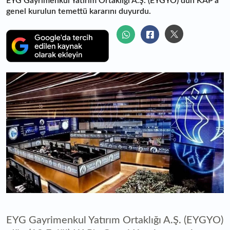
EYG Gayrimenkul Yatırım Ortaklığı A.Ş. (EYGYO) dün KAP'a
genel kurulun temettü kararını duyurdu.
EYG Gayrimenkul Yatırım Ortaklığı A.Ş. (EYGYO)