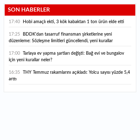
SON HABERLER
17:40
Hobi amaçlı ekti, 3 kök kabaktan 1 ton ürün elde etti
17:25
BDDK'dan tasarruf finansman şirketlerine yeni
düzenleme: Sözleşme limitleri güncellendi, yeni kurallar
yürürlüğe girdi
17:00
Tarlaya ev yapma şartları değişti: Bağ evi ve bungalov
için yeni kurallar neler?
16:35
THY Temmuz rakamlarını açıkladı: Yolcu sayısı yüzde 5,4
arttı
16:27
Piyasaların beklediği veri geldi: ABD tarım dışı istihdam
rakamları açıklandı
16:24
Çitlekçi halka arz oluyor: Talep toplama tarihi ve hisse
fiyatı belli oldu
16:10
ABD Başkanı Trump, İran'ın anlaşma yapmak istediğini
savundu