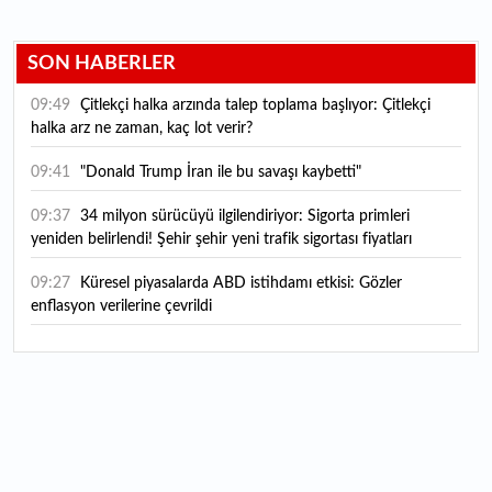
SON HABERLER
09:49
Çitlekçi halka arzında talep toplama başlıyor: Çitlekçi
halka arz ne zaman, kaç lot verir?
09:41
"Donald Trump İran ile bu savaşı kaybetti"
09:37
34 milyon sürücüyü ilgilendiriyor: Sigorta primleri
yeniden belirlendi! Şehir şehir yeni trafik sigortası fiyatları
09:27
Küresel piyasalarda ABD istihdamı etkisi: Gözler
enflasyon verilerine çevrildi
09:18
Dolar ve euro bugün ne kadar? 10 Ağustos 2026 güncel
döviz kurları
09:17
Bu hafta 4 şirket temettü dağıtacak (10-14 Ağustos) |
Temettü takvimi
09:10
Yeni haftada altın fiyatları geriledi: 10 Ağustos 2026