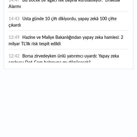
14:47
Bu böcek bir ağacı tek başına kurutabiliyor: 'Drakula'
Alarmı
14:43
Usta günde 10 çift dikiyordu, yapay zekâ 100 çifte
çıkardı
12:49
Hazine ve Maliye Bakanlığından yapay zeka hamlesi: 2
milyar TL'lik risk tespit edildi
12:42
Borsa zirvedeyken ünlü yatırımcı uyardı: Yapay zeka
coşkusu Dot-Com balonuna mı dönüşecek?
12:10
"Şu anda ABD ile herhangi bir müzakere yürütmüyoruz"
12:07
YKS tercih süreci yarın sona eriyor
12:04
TSE 129 personel alacak: Başvurular ne zaman başlıyor?
12:01
Temmuz ayı rakamları açıklandı: Hava yolunda yüzde
2,6'lık artış
00:16
1500 yıllık gizem gün yüzüne çıktı: Dünyada eşi benzeri
yok