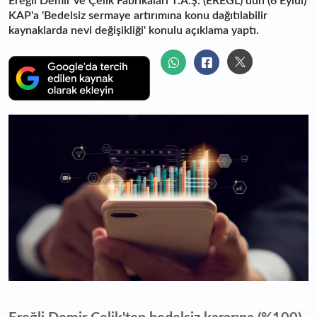
Ereğli Demir ve Çelik Fabrikaları T.A.Ş. (EREGL) dün (6 Eylül)
KAP'a 'Bedelsiz sermaye artırımına konu dağıtılabilir
kaynaklarda nevi değişikliği' konulu açıklama yaptı.