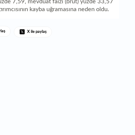
yüzde 7,59, mevduat faizi (brüt) yüzde 33,57
ırımcısının kayba uğramasına neden oldu.
ylaş
X ile paylaş