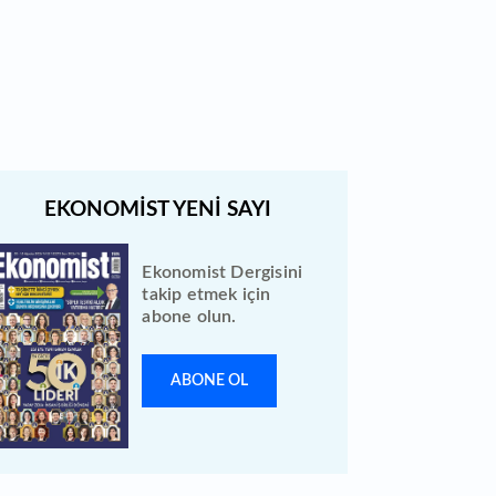
Bugün temettü ödeyen 1
hissenin fiyatında düzeltme
yapıldı
Ekonomist Dergisini
takip etmek için
abone olun.
ABONE OL