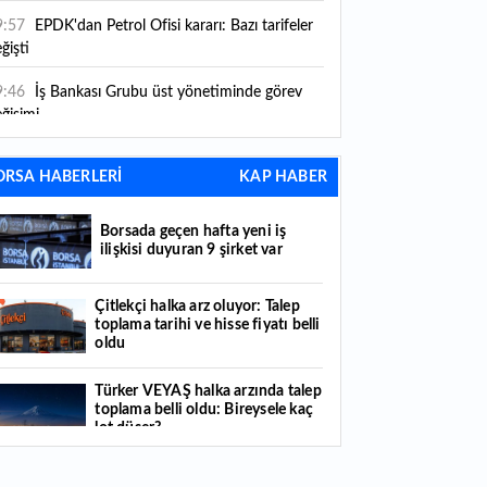
9:57
EPDK'dan Petrol Ofisi kararı: Bazı tarifeler
ğişti
9:46
İş Bankası Grubu üst yönetiminde görev
ğişimi
9:37
Küresel gıda fiyatları yükseldi: Son 3,5 yılın
ORSA HABERLERİ
KAP HABER
rvesini gördü
9:35
Borsada geçen hafta yeni iş ilişkisi duyuran
Borsada geçen hafta yeni iş
şirket var
ilişkisi duyuran 9 şirket var
9:15
Yatırım araçlarında haftanın bilançosu:
Çitlekçi halka arz oluyor: Talep
ngisi kazandırdı, hangisi kaybettirdi?
toplama tarihi ve hisse fiyatı belli
oldu
7:40
Hobi amaçlı ekti, 3 kök kabaktan 1 ton
ün elde etti
Türker VEYAŞ halka arzında talep
toplama belli oldu: Bireysele kaç
7:25
BDDK'dan tasarruf finansman şirketlerine
lot düşer?
ni düzenleme: Sözleşme limitleri güncellendi,
ni kurallar yürürlüğe girdi
Borsa İstanbul’da yılın ilk 7