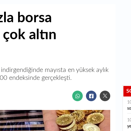
zla borsa
 çok altın
e indirgendiğinde mayısta en yüksek aylık
100 endeksinde gerçekleşti.
S
1
so
1
ye