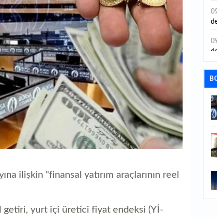
0
de
0
de
0
B
zi
0
9 
0
Ha
1
ür
na ilişkin "finansal yatırım araçlarının reel
1
ye
tiri, yurt içi üretici fiyat endeksi (Yİ-
ye