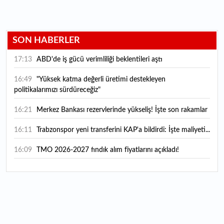
SON HABERLER
17:13
ABD'de iş gücü verimliliği beklentileri aştı
16:49
"Yüksek katma değerli üretimi destekleyen
politikalarımızı sürdüreceğiz"
16:21
Merkez Bankası rezervlerinde yükseliş! İşte son rakamlar
16:11
Trabzonspor yeni transferini KAP'a bildirdi: İşte maliyeti...
16:09
TMO 2026-2027 fındık alım fiyatlarını açıkladı!
15:59
Bankacılık sektörünün toplam mevduatı geriledi
15:07
Yabancı yatırımcı hissede satışa döndü
14:39
KKM'de düşüş sürüyor: Bakiye 157 milyon liraya geriledi