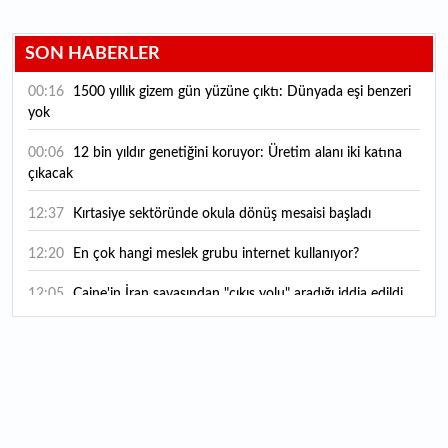
SON HABERLER
00:16
1500 yıllık gizem gün yüzüne çıktı: Dünyada eşi benzeri
yok
00:06
12 bin yıldır genetiğini koruyor: Üretim alanı iki katına
çıkacak
12:37
Kırtasiye sektöründe okula dönüş mesaisi başladı
12:20
En çok hangi meslek grubu internet kullanıyor?
12:05
Caine'in İran savaşından "çıkış yolu" aradığı iddia edildi
11:54
"Esnaf ve sanatkara bu yılın ilk yarısında yaklaşık 75
milyar lira finansman sağladık"
11:52
Yaratıcılık ve ticaret bir araya geldi: İşte İstanbul'un yeni
girişimcilik alanı