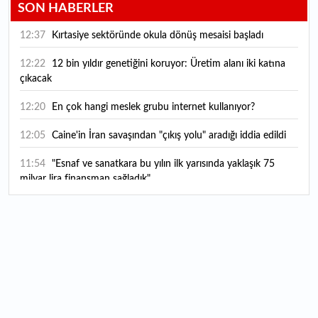
SON HABERLER
12:37
Kırtasiye sektöründe okula dönüş mesaisi başladı
12:22
12 bin yıldır genetiğini koruyor: Üretim alanı iki katına
çıkacak
12:20
En çok hangi meslek grubu internet kullanıyor?
12:05
Caine'in İran savaşından "çıkış yolu" aradığı iddia edildi
11:54
"Esnaf ve sanatkara bu yılın ilk yarısında yaklaşık 75
milyar lira finansman sağladık"
11:52
Yaratıcılık ve ticaret bir araya geldi: İşte İstanbul'un yeni
girişimcilik alanı
11:35
Alarko Holding'den stratejik satın alma: Carrier'ın
paylarının tamamını devralıyor
11:34
Turizmcilerin yüzünü güldüren hareketlilik: Festival
bölgeye canlılık getirdi